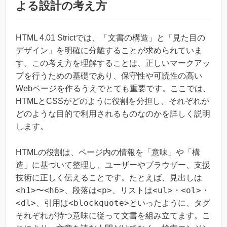
よる設計の考え方
HTML 4.01 Strictでは、「文書の構造」と「見た目の
デザイン」を明確に分離することが求められていま
す。この考え方を理解することは、正しいマークアッ
プを行うための基礎であり、保守性や可読性の高い
Webページを作るうえでとても重要です。ここでは、
HTMLとCSSがどのように役割を分担し、それぞれが
どのような目的で利用されるものなのかを詳しく説明
します。
HTMLの役割は、ページ内の情報を「意味」や「構
造」に基づいて整理し、ユーザーやブラウザー、支援
技術に正しく伝えることです。たとえば、見出しは
<h1>
<h6>
<p>
<ul>
<ol>
〜
、段落は
、リストは
・
・
<dl>
<blockquote>
、引用は
といったように、タグ
それぞれが持つ意味に従って文書を組み立てます。こ