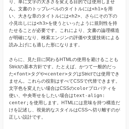
り、単に文字の大きさを変える目的では使用しませ
<h1>
ん。文書のトップレベルのタイトルには
を用
<h2>
い、大きな章のタイトルには
、さらにその下の
<h3>
小見出しには
を使うといったように規則性を持
たせることが必要です。これにより、文書の論理構造
が明確になり、検索エンジンの評価や支援技術による
読み上げにも適した形になります。
さらに、見た目に関わるHTMLの使用を避けることも
Strictの基本方針です。たとえば、かつて一般的だっ
<font>
<center>
た
タグや
タグはStrictでは使用でき
ません。これらの役割はすべてCSSで代替できます。
color
文字色を変えたい場合はCSSの
プロパティを
text-align:
使い、中央寄せをしたい場合は
center;
を使用します。HTMLには意味を持つ構造だ
けを記述し、視覚的なスタイルはCSSへ切り離すのが
正しい設計です。