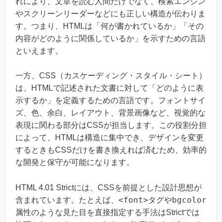
れにより、文章を読む人間だけでなく、検索エンジン
やスクリーンリーダーなどにも正しい構造が伝わりま
す。つまり、HTMLは「何が書かれているか」「その
内容がどのように関係しているか」を示すための言語
といえます。
一方、CSS（カスケーディング・スタイル・シート）
は、HTMLで記述された文書に対して「どのように表
示するか」を定義するための言語です。フォントサイ
ズ、色、余白、レイアウト、背景画像など、視覚的な
表現に関わる部分はCSSが担当します。この役割分担
によって、HTMLは構造に集中でき、デザインを変更
するときもCSSだけを書き換えれば済むため、効率的
な開発と保守が可能になります。
HTML 4.01 Strictには、CSSを前提とした設計思想が
<font>
bgcolor
含まれています。たとえば、
タグや
属性のような見た目を直接指定する手法はStrictでは