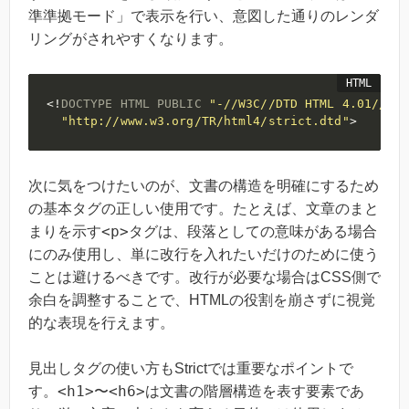
準準拠モード」で表示を行い、意図した通りのレンダ
リングがされやすくなります。
<!
DOCTYPE
HTML
PUBLIC
"-//W3C//DTD HTML 4.01//EN"
"http://www.w3.org/TR/html4/strict.dtd"
>
次に気をつけたいのが、文書の構造を明確にするため
の基本タグの正しい使用です。たとえば、文章のまと
<p>
まりを示す
タグは、段落としての意味がある場合
にのみ使用し、単に改行を入れたいだけのために使う
ことは避けるべきです。改行が必要な場合はCSS側で
余白を調整することで、HTMLの役割を崩さずに視覚
的な表現を行えます。
見出しタグの使い方もStrictでは重要なポイントで
<h1>
<h6>
す。
〜
は文書の階層構造を表す要素であ