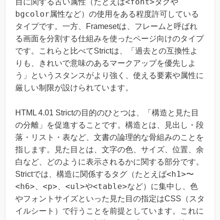
<font>
目に関する古い属性（たとえば
タグや
bgcolor
属性など）の使用をある程度許可している
タイプです。一方、Framesetは、フレームと呼ばれ
る画面を分割する仕組みを使ったページ向けのタイプ
です。これらと比べてStrictは、「過去との互換性よ
りも、きれいで意味のあるマークアップを優先しよ
う」というスタンスがより強く、使える要素や属性に
厳しい制限が設けられています。
HTML 4.01 Strictの目的のひとつは、「構造と見た目
の分離」を促進することです。構造とは、見出し・段
落・リスト・表など、文書の論理的な骨組みのことを
指します。見た目とは、文字の色、サイズ、位置、余
白など、どのように表示されるかに関する部分です。
<h1>
Strictでは、構造に関係するタグ（たとえば
〜
<h6>
<p>
<ul>
<table>
、
、
や
など）に集中し、色
やフォントサイズといった見た目の指定はCSS（スタ
イルシート）で行うことを前提としています。これに