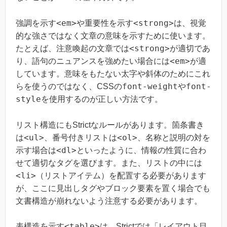
<em>
<strong>
強調を示す
や重要性を示す
は、視覚
的な強さではなく文章の意味を示すために使います。
<strong>
たとえば、注意喚起の文章では
が適切であ
<em>
り、語句のニュアンスを強めたい場合には
が適
しています。意味をもたない太字や斜体のためにこれ
font-weight
font-
らを使うのではなく、CSSの
や
style
を使用するのが正しい方法です。
リスト構造にもStrictなルールがあります。箇条書き
<ul>
<ol>
は
、番号付きリストは
、名称と説明の対を
<dl>
示す場合は
といったように、情報の性質に合わ
せて適切なタグを選びます。また、リストの中には
<li>
（リストアイテム）を配置する必要があります
が、ここに見出しタグやブロック要素を置く場合でも
文書構造が崩れないよう注意する必要があります。
<table>
表構造を示す
は、Strictでは「レイアウト目