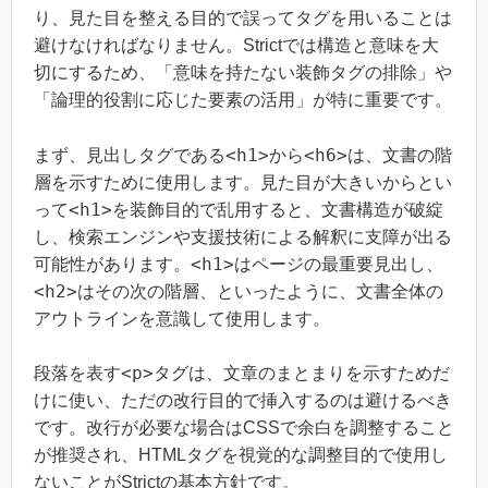
り、見た目を整える目的で誤ってタグを用いることは
避けなければなりません。Strictでは構造と意味を大
切にするため、「意味を持たない装飾タグの排除」や
「論理的役割に応じた要素の活用」が特に重要です。
<h1>
<h6>
まず、見出しタグである
から
は、文書の階
層を示すために使用します。見た目が大きいからとい
<h1>
って
を装飾目的で乱用すると、文書構造が破綻
し、検索エンジンや支援技術による解釈に支障が出る
<h1>
可能性があります。
はページの最重要見出し、
<h2>
はその次の階層、といったように、文書全体の
アウトラインを意識して使用します。
<p>
段落を表す
タグは、文章のまとまりを示すためだ
けに使い、ただの改行目的で挿入するのは避けるべき
です。改行が必要な場合はCSSで余白を調整すること
が推奨され、HTMLタグを視覚的な調整目的で使用し
ないことがStrictの基本方針です。