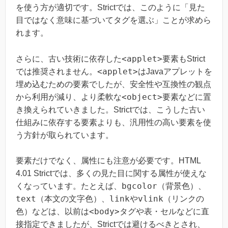
を使う方が適切です。Strictでは、このように「見た
目ではなく意味に基づいてタグを選ぶ」ことが求めら
れます。
<applet>
さらに、古い技術に依存した
要素もStrict
<applet>
では推奨されません。
はJavaアプレットを
埋め込むための要素でしたが、安全性や互換性の観点
<object>
から利用が減り、より柔軟な
要素などに置
き換えられていきました。Strictでは、こうした古い
仕組みに依存する要素よりも、汎用性の高い要素を使
う方針が取られています。
要素だけでなく、属性にも注意が必要です。HTML
4.01 Strictでは、多くの見た目に関する属性が使えな
bgcolor
くなっています。たとえば、
（背景色）、
text
link
vlink
（本文の文字色）、
や
（リンクの
<body>
色）などは、以前は
タグや表・セルなどに直
接指定できましたが、Strictでは避けるべきとされ、