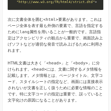
"http://www.w3.org/TR/html4/strict.dtd"
>
<html>
次に文書全体を囲む
要素があります。これは
ページ全体を表す最も外側の要素で、言語を指定する
lang
ために
属性を用いることが一般的です。言語指
定はアクセシビリティの観点から重要で、画面読み上
げソフトなどが適切な発音で読み上げるために利用さ
れます。
<head>
<body>
HTML文書は大きく「
」と「
」に分
<head>
けられます。
には、文書に関するメタ情報を
記載します。メタ情報とは、ページタイトル、文字コ
ード、スタイルシートの指定など、画面には直接表示
されないが文書を正しく扱うために必要な情報のこと
です。特に文字コードの指定は重要で、誤っていると
文字化けの原因になることがあります。