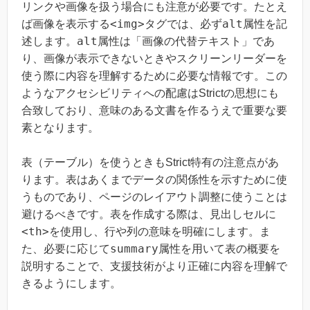
リンクや画像を扱う場合にも注意が必要です。たとえ
<img>
alt
ば画像を表示する
タグでは、必ず
属性を記
alt
述します。
属性は「画像の代替テキスト」であ
り、画像が表示できないときやスクリーンリーダーを
使う際に内容を理解するために必要な情報です。この
ようなアクセシビリティへの配慮はStrictの思想にも
合致しており、意味のある文書を作るうえで重要な要
素となります。
表（テーブル）を使うときもStrict特有の注意点があ
ります。表はあくまでデータの関係性を示すために使
うものであり、ページのレイアウト調整に使うことは
避けるべきです。表を作成する際は、見出しセルに
<th>
を使用し、行や列の意味を明確にします。ま
summary
た、必要に応じて
属性を用いて表の概要を
説明することで、支援技術がより正確に内容を理解で
きるようにします。