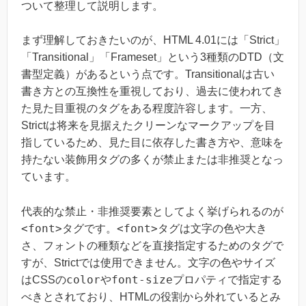
ついて整理して説明します。
まず理解しておきたいのが、HTML 4.01には「Strict」
「Transitional」「Frameset」という3種類のDTD（文
書型定義）があるという点です。Transitionalは古い
書き方との互換性を重視しており、過去に使われてき
た見た目重視のタグをある程度許容します。一方、
Strictは将来を見据えたクリーンなマークアップを目
指しているため、見た目に依存した書き方や、意味を
持たない装飾用タグの多くが禁止または非推奨となっ
ています。
代表的な禁止・非推奨要素としてよく挙げられるのが
<font>
<font>
タグです。
タグは文字の色や大き
さ、フォントの種類などを直接指定するためのタグで
すが、Strictでは使用できません。文字の色やサイズ
color
font-size
はCSSの
や
プロパティで指定する
べきとされており、HTMLの役割から外れているとみ