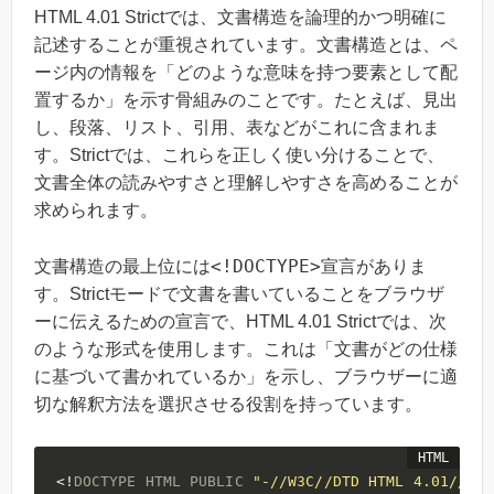
HTML 4.01 Strictでは、文書構造を論理的かつ明確に
記述することが重視されています。文書構造とは、ペ
ージ内の情報を「どのような意味を持つ要素として配
置するか」を示す骨組みのことです。たとえば、見出
し、段落、リスト、引用、表などがこれに含まれま
す。Strictでは、これらを正しく使い分けることで、
文書全体の読みやすさと理解しやすさを高めることが
求められます。
<!DOCTYPE>
文書構造の最上位には
宣言がありま
す。Strictモードで文書を書いていることをブラウザ
ーに伝えるための宣言で、HTML 4.01 Strictでは、次
のような形式を使用します。これは「文書がどの仕様
に基づいて書かれているか」を示し、ブラウザーに適
切な解釈方法を選択させる役割を持っています。
<!
DOCTYPE
HTML
PUBLIC
"-//W3C//DTD HTML 4.01//EN"