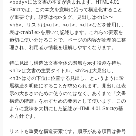
<body>
には文書の本文が含まれます。HTML 4.01
Strictでは、この本文を意味に沿って構造化すること
<p>
<h1>
が重要です。段落は
タグ、見出しは
〜
<h6>
<ul>
<ol>
<dl>
、リストは
、
、
などを使用し、
<table>
表は
を用いて記述します。これらの要素を
適切に使い分けることで、ページの内容が論理的に整
理され、利用者が情報を理解しやすくなります。
特に見出し構造は文書全体の階層を示す役割を持ち、
<h1>
<h2>
は文書の主要タイトル、
は大見出し、
<h3>
はその下位に位置する見出し、というように階
層構造を明確にすることが求められます。見出しは表
示の大きさのために使うのではなく、あくまで「文書
構造の階層」を示すための要素として使います。この
ように意味を大切にした記述がHTML 4.01 Strictの基
本方針です。
リストも重要な構造要素です。順序がある項目は番号