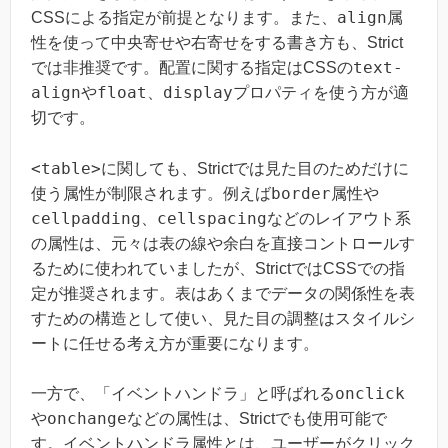
align
CSSによる指定が前提となります。また、
属
性を使って中央寄せや右寄せをする書き方も、Strict
text-
では非推奨です。配置に関する指定はCSSの
align
float
display
や
、
プロパティを使う方が適
切です。
<table>
に関しても、Strictでは見た目のためだけに
border
使う属性が制限されます。例えば
属性や
cellpadding
cellspacing
、
などのレイアウト系
の属性は、元々は表の線や余白を直接コントロールす
るために使われていましたが、StrictではCSSでの指
定が推奨されます。表はあくまでデータの関係性を表
すための構造として使い、見た目の調整はスタイルシ
ートに任せる考え方が重要になります。
onclick
一方で、「イベントハンドラ」と呼ばれる
onchange
や
などの属性は、Strictでも使用可能で
す。イベントハンドラ属性とは、ユーザーがクリック