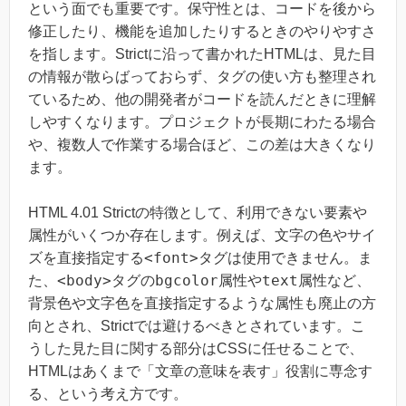
という面でも重要です。保守性とは、コードを後から
修正したり、機能を追加したりするときのやりやすさ
を指します。Strictに沿って書かれたHTMLは、見た目
の情報が散らばっておらず、タグの使い方も整理され
ているため、他の開発者がコードを読んだときに理解
しやすくなります。プロジェクトが長期にわたる場合
や、複数人で作業する場合ほど、この差は大きくなり
ます。
HTML 4.01 Strictの特徴として、利用できない要素や
属性がいくつか存在します。例えば、文字の色やサイ
<font>
ズを直接指定する
タグは使用できません。ま
<body>
bgcolor
text
た、
タグの
属性や
属性など、
背景色や文字色を直接指定するような属性も廃止の方
向とされ、Strictでは避けるべきとされています。こ
うした見た目に関する部分はCSSに任せることで、
HTMLはあくまで「文章の意味を表す」役割に専念す
る、という考え方です。