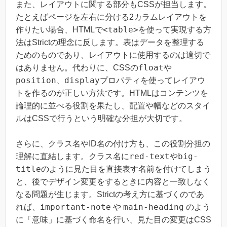
また、レイアウトに関する部分もCSSが担当します。
たとえばページを左右に分ける2カラムレイアウトを
<table>
作りたい場合、HTMLで
を使って実現する方
法はStrictの理念に反します。表はデータを整理する
ためのものであり、レイアウトに使用するのは適切で
float
はありません。代わりに、CSSの
や
position
display
、
プロパティを使ってレイアウ
トを作るのが正しい方法です。HTMLはコンテンツを
論理的に並べる役割を果たし、配置や幅などのスタイ
ルはCSSで行うという明確な分担が大切です。
さらに、クラス名やID名の付け方も、この役割分担の
red-text
big-
理解に直結します。クラス名に
や
title
のように見た目を直接表す名前を付けてしまう
と、後でデザイン変更をするときに内容と一致しなく
なる問題が生じます。Strictの考え方に基づくのであ
important-note
main-heading
れば、
や
のよう
に「意味」に基づく命名を行い、見た目の変更はCSS