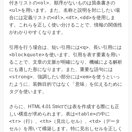
<ol>
付きリストの
、順序がないものは箇条書きの
<ul>
を用います。また、名称と説明を対にしたい場
<dl>
<dt>
<dd>
合には定義リストの
,
,
を使用しま
す。これらを正しく使い分けることで、情報の関係性
がわかりやすくなります。
<q>
引用を行う場合は、短い引用には
、長い引用には
<blockquote>
を使います。引用を表す要素を用い
ることで、文章の文脈が明確になり、機械による解析
にも適した形になります。また、重要な語句には
<strong>
<em>
、強調したい部分には
を使うといっ
たように、装飾目的ではなく「意味」を伝えるために
タグを使います。
さらに、HTML 4.01 Strictでは表を作成する際にも正
<table>
しい構造が求められます。表は
の中に
<tr>
<th>
<td>
（行）、
（見出しセル）、
（データ
セル）を用いて構築します。特に見出しセルを正しく