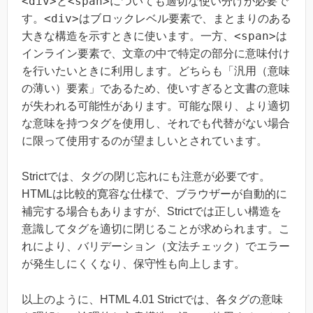
<div>
<span>
と
についても適切な使い分けが必要で
<div>
す。
はブロックレベル要素で、まとまりのある
<span>
大きな構造を示すときに使います。一方、
は
インライン要素で、文章の中で特定の部分に意味付け
を行いたいときに利用します。どちらも「汎用（意味
の薄い）要素」であるため、使いすぎると文書の意味
が失われる可能性があります。可能な限り、より適切
な意味を持つタグを使用し、それでも代替がない場合
に限って使用するのが望ましいとされています。
Strictでは、タグの閉じ忘れにも注意が必要です。
HTMLは比較的寛容な仕様で、ブラウザーが自動的に
補完する場合もありますが、Strictでは正しい構造を
意識してタグを適切に閉じることが求められます。こ
れにより、バリデーション（文法チェック）でエラー
が発生しにくくなり、保守性も向上します。
以上のように、HTML 4.01 Strictでは、各タグの意味