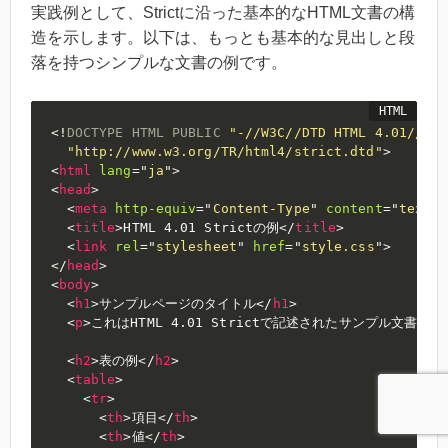
実践例として、Strictに沿った基本的なHTML文書の構
造を示します。以下は、もっとも基本的な見出しと段
落を持つシンプルな文書の例です。
<!
DOCTYPE
HTML
PUBLIC
"-//W3C//DTD HTML 4.01//EN"
"http://www.w3.org/TR/html4/strict.dtd"
>
<
html
lang
=
"
ja
"
>
<
head
>
<
meta
http-equiv
=
"
Content-Type
"
content
=
"
text/h
<
title
>
HTML 4.01 Strictの例
</
title
>
<
link
rel
=
"
stylesheet
"
href
=
"
style.css
"
>
</
head
>
<
body
>
<
h1
>
サンプルページのタイトル
</
h1
>
<
p
>
これはHTML 4.01 Strictで記述されたサンプル文
<
h2
>
表の例
</
h2
>
<
table
>
<
tr
>
<
th
>
項目
</
th
>
<
th
>
値
</
th
>