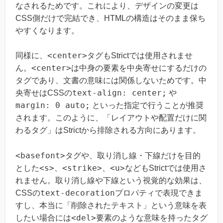
なされるためです。これにより、デザインの変更は
CSS側だけで完結でき、HTMLの構造はそのまま保ち
やすくなります。
<center>
同様に、
タグもStrictでは使用されませ
<center>
ん。
は中身の要素を中央寄せにするだけの
タグであり、文書の意味には関係しないためです。中
text-align: center;
央寄せはCSSの
や
margin: 0 auto;
といった指定で行うことが推奨
されます。このように、「レイアウトや配置だけに関
わるタグ」はStrictから排除される方向にあります。
<basefont>
タグや、取り消し線・下線だけを目的
<s>
<strike>
<u>
とした
、
、
などもStrictでは使用さ
れません。取り消し線や下線という視覚的な効果は、
text-decoration
CSSの
プロパティで表現できま
すし、本当に「削除されたテキスト」という意味を表
<del>
したい場合には
要素のような意味を持ったタグ