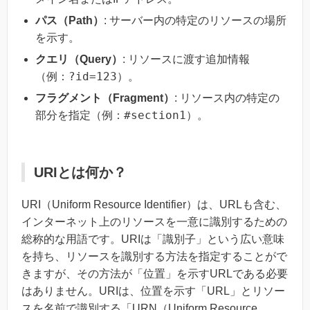
パス（Path）
: サーバー内の特定のリソースの場所
を示す。
クエリ（Query）
: リソースに渡す追加情報
?id=123
（例：
）。
フラグメント（Fragment）
: リソース内の特定の
#section1
部分を指定（例：
）。
URIとは何か？
URI（Uniform Resource Identifier）は、URLも含む、
インターネット上のリソースを一意に識別するための
総称的な用語です。URIは「識別子」という広い意味
を持ち、リソースを識別する方法を指定することがで
きますが、その方法が「位置」を示すURLである必要
はありません。URIは、位置を示す「URL」とリソー
スを名前で識別する「URN（Uniform Resource