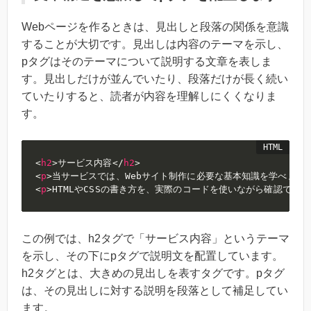
Webページを作るときは、見出しと段落の関係を意識
することが大切です。見出しは内容のテーマを示し、
pタグはそのテーマについて説明する文章を表しま
す。見出しだけが並んでいたり、段落だけが長く続い
ていたりすると、読者が内容を理解しにくくなりま
す。
<
h2
>
サービス内容
</
h2
>
<
p
>
当サービスでは、Webサイト制作に必要な基本知識を学べます
<
p
>
HTMLやCSSの書き方を、実際のコードを使いながら確認でき
この例では、h2タグで「サービス内容」というテーマ
を示し、その下にpタグで説明文を配置しています。
h2タグとは、大きめの見出しを表すタグです。pタグ
は、その見出しに対する説明を段落として補足してい
ます。