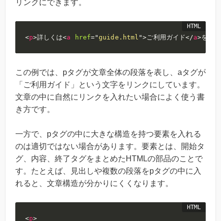
リンクにできます。
<
p
>
詳しくは
<
a
href
=
"
guide.html
"
>
ご利用ガイド
</
a
>
をご確
この例では、pタグが文章全体の段落を表し、aタグが
「ご利用ガイド」という文字をリンクにしています。
文章の中に自然にリンクを入れたい場合によく使う書
き方です。
一方で、pタグの中に大きな構造を持つ要素を入れる
のは適切ではない場合があります。要素とは、開始タ
グ、内容、終了タグをまとめたHTMLの部品のことで
す。たとえば、見出しや複数の段落をpタグの中に入
れると、文章構造が分かりにくくなります。
<
p
>