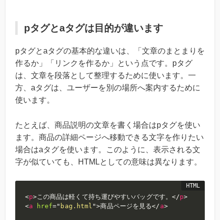
pタグとaタグは目的が違います
pタグとaタグの基本的な違いは、「文章のまとまりを
作るか」「リンクを作るか」という点です。pタグ
は、文章を段落として整理するために使います。一
方、aタグは、ユーザーを別の場所へ案内するために
使います。
たとえば、商品説明の文章を書く場合はpタグを使い
ます。商品の詳細ページへ移動できる文字を作りたい
場合はaタグを使います。このように、表示される文
字が似ていても、HTMLとしての意味は異なります。
<
p
>
この商品は軽くて持ち運びやすいバッグです。
</
p
>
<
a
href
=
"
bag.html
"
>
商品ページを見る
</
a
>