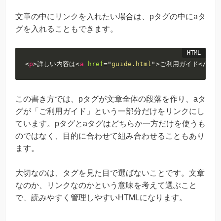
文章の中にリンクを入れたい場合は、pタグの中にaタ
グを入れることもできます。
<
p
>
詳しい内容は
<
a
href
=
"
guide.html
"
>
ご利用ガイド
</
a
>
を
この書き方では、pタグが文章全体の段落を作り、aタ
グが「ご利用ガイド」という一部分だけをリンクにし
ています。pタグとaタグはどちらか一方だけを使うも
のではなく、目的に合わせて組み合わせることもあり
ます。
大切なのは、タグを見た目で選ばないことです。文章
なのか、リンクなのかという意味を考えて選ぶこと
で、読みやすく管理しやすいHTMLになります。