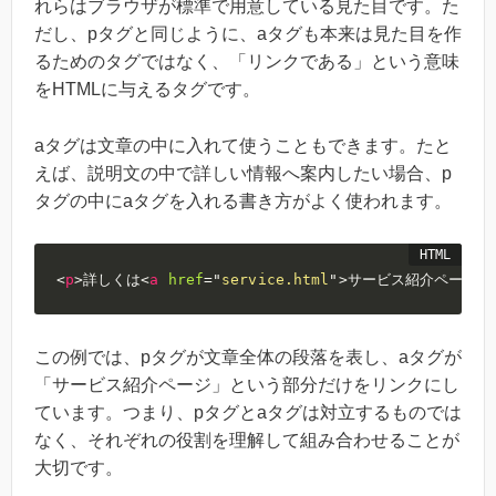
れらはブラウザが標準で用意している見た目です。た
だし、pタグと同じように、aタグも本来は見た目を作
るためのタグではなく、「リンクである」という意味
をHTMLに与えるタグです。
aタグは文章の中に入れて使うこともできます。たと
えば、説明文の中で詳しい情報へ案内したい場合、p
タグの中にaタグを入れる書き方がよく使われます。
<
p
>
詳しくは
<
a
href
=
"
service.html
"
>
サービス紹介ページ
</
この例では、pタグが文章全体の段落を表し、aタグが
「サービス紹介ページ」という部分だけをリンクにし
ています。つまり、pタグとaタグは対立するものでは
なく、それぞれの役割を理解して組み合わせることが
大切です。