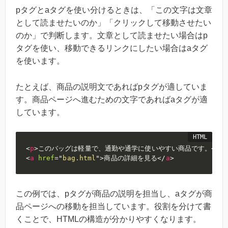
pタグとaタグを使い分けるときは、「この文字は文章
として読ませたいのか」「クリックして移動させたい
のか」で判断します。文章として読ませたい場合はp
タグを使い、移動できるリンクにしたい場合はaタグ
を使います。
たとえば、商品の説明文であればpタグが適していま
す。商品ページへ進むための文字であればaタグが適
しています。
<
p
>
このバッグは軽量で、通勤や通学に使いやすい商品です。
</
p
>
<
a
href
=
"
bag.html
"
>
商品の詳細を見る
</
a
>
この例では、pタグが商品の説明を担当し、aタグが商
品ページへの移動を担当しています。役割を分けて書
くことで、HTMLの構造が分かりやすくなります。