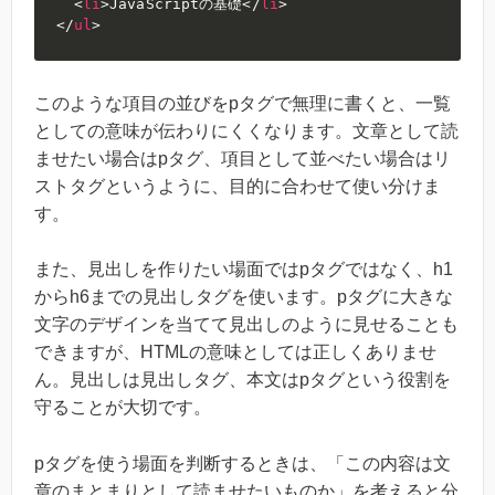
<
li
>
JavaScriptの基礎
</
li
>
</
ul
>
このような項目の並びをpタグで無理に書くと、一覧
としての意味が伝わりにくくなります。文章として読
ませたい場合はpタグ、項目として並べたい場合はリ
ストタグというように、目的に合わせて使い分けま
す。
また、見出しを作りたい場面ではpタグではなく、h1
からh6までの見出しタグを使います。pタグに大きな
文字のデザインを当てて見出しのように見せることも
できますが、HTMLの意味としては正しくありませ
ん。見出しは見出しタグ、本文はpタグという役割を
守ることが大切です。
pタグを使う場面を判断するときは、「この内容は文
章のまとまりとして読ませたいものか」を考えると分