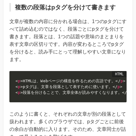
複数の段落はpタグを分けて書きます
文章が複数の内容に分かれる場合は、1つのpタグにす
べて詰め込むのではなく、段落ごとにpタグを分けて
書きます。段落とは、1つの話題や意味のまとまりを
表す文章の区切りです。内容が変わるところでpタグ
を分けると、読み手にとって理解しやすい文章になり
ます。
<
p
>
HTMLは、Webページの構造を作るための言語です。
</
p
>
<
p
>
pタグは、文章を段落として表すために使います。
</
p
>
<
p
>
段落を分けることで、文章全体が読みやすくなります。
</
p
>
このように書くと、それぞれの文章が別の段落として
扱われます。多くのブラウザでは、pタグごとに前後
の余白が自動的に入ります。そのため、文章同士が詰