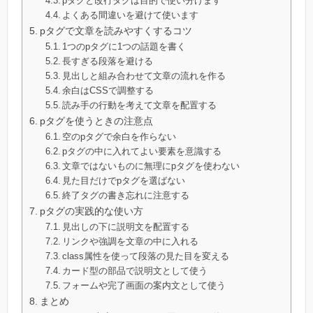
pタグと改行タグは目的で使い分けます
よくある間違いを避けて使います
pタグで文章を読みやすくするコツ
1つのpタグに1つの話題を書く
長すぎる段落を避ける
見出しと組み合わせて文章の流れを作る
余白はCSSで調整する
読み手の行動を考えて文章を配置する
pタグを使うときの注意点
空のpタグで余白を作らない
pタグの中に入れてよい要素を意識する
文章ではないものに無理にpタグを使わない
見た目だけでpタグを選ばない
終了タグの書き忘れに注意する
pタグの実践的な使い方
見出しの下に説明文を配置する
リンクや強調を文章の中に入れる
class属性を使って段落の見た目を変える
カード型の部品で説明文として使う
フォームや完了画面の案内文として使う
まとめ