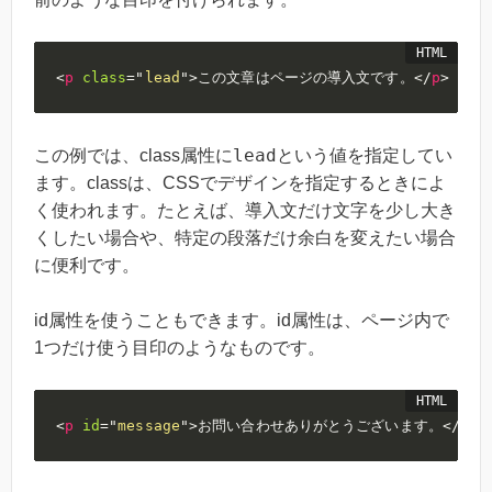
<
p
class
=
"
lead
"
>
この文章はページの導入文です。
</
p
>
lead
この例では、class属性に
という値を指定してい
ます。classは、CSSでデザインを指定するときによ
く使われます。たとえば、導入文だけ文字を少し大き
くしたい場合や、特定の段落だけ余白を変えたい場合
に便利です。
id属性を使うこともできます。id属性は、ページ内で
1つだけ使う目印のようなものです。
<
p
id
=
"
message
"
>
お問い合わせありがとうございます。
</
p
>