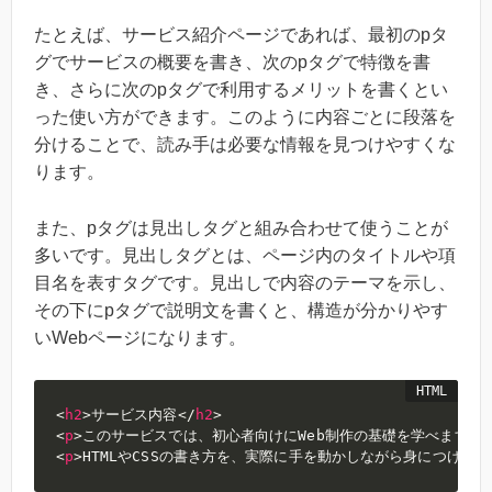
たとえば、サービス紹介ページであれば、最初のpタ
グでサービスの概要を書き、次のpタグで特徴を書
き、さらに次のpタグで利用するメリットを書くとい
った使い方ができます。このように内容ごとに段落を
分けることで、読み手は必要な情報を見つけやすくな
ります。
また、pタグは見出しタグと組み合わせて使うことが
多いです。見出しタグとは、ページ内のタイトルや項
目名を表すタグです。見出しで内容のテーマを示し、
その下にpタグで説明文を書くと、構造が分かりやす
いWebページになります。
<
h2
>
サービス内容
</
h2
>
<
p
>
このサービスでは、初心者向けにWeb制作の基礎を学べます。
<
<
p
>
HTMLやCSSの書き方を、実際に手を動かしながら身につけら