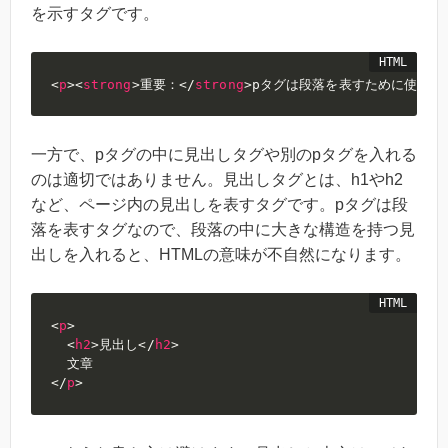
を示すタグです。
<
p
>
<
strong
>
重要：
</
strong
>
pタグは段落を表すために使いま
一方で、pタグの中に見出しタグや別のpタグを入れる
のは適切ではありません。見出しタグとは、h1やh2
など、ページ内の見出しを表すタグです。pタグは段
落を表すタグなので、段落の中に大きな構造を持つ見
出しを入れると、HTMLの意味が不自然になります。
<
p
>
<
h2
>
見出し
</
h2
>
</
p
>