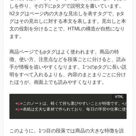
しを作り、その下にpタグで説明文を書いています。
h2タグはページ内の大きな見出しを表すタグで、pタ
グはその見出しに対する本文を表します。見出しと本
文の役割を分けることで、HTMLの構造が自然になり
ます。
商品ページでもpタグはよく使われます。商品の特
徴、使い方、注意点などを段落ごとに分けると、読み
手が情報を追いやすくなります。1つのpタグに長い説
明をすべて入れるよりも、内容のまとまりごとに分け
たほうが、画面上でも読みやすくなります。
<
p
>
このノートは、軽くて持ち運びやすいことが特徴です。
</
p
>
<
p
>
表紙は丈夫な素材で作られており、毎日の学習や仕事に使いや
このように、1つ目の段落では商品の大きな特徴を説