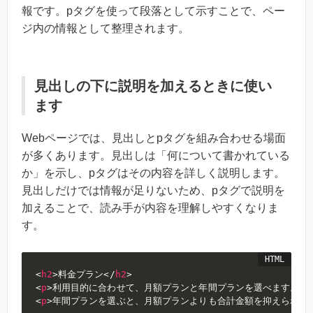
報です。pタグを使って段落として示すことで、ペー
ジ内の情報として整理されます。
見出しの下に説明を加えるときに使い
ます
Webページでは、見出しとpタグを組み合わせる場面
が多くあります。見出しは「何について書かれている
か」を示し、pタグはその内容を詳しく説明します。
見出しだけでは情報が足りないため、pタグで説明を
加えることで、読み手が内容を理解しやすくなりま
す。
<
h2
>
料金プラン
</
h2
>
<
p
>
利用目的に合わせて、月額プランと年間プランを選べます。
</
<
p
>
年間プランを選ぶと、月額プランよりも合計金額を抑えられま