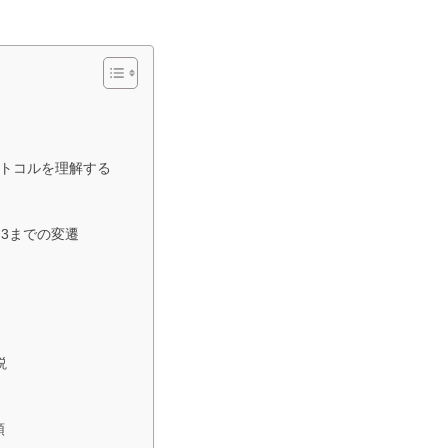
ロトコルを理解する
1.3までの変遷
説
順