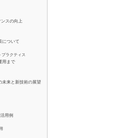
マンスの向上
策について
トプラクティス
運用まで
の未来と新技術の展望
の活用例
用