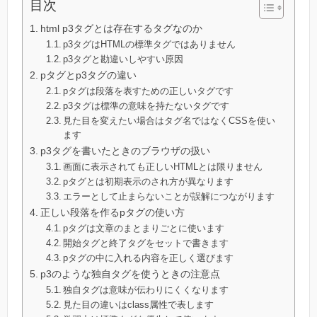
目次
html p3タグとは存在するタグなのか
p3タグはHTMLの標準タグではありません
p3タグと勘違いしやすい原因
pタグとp3タグの違い
pタグは段落を表すための正しいタグです
p3タグは標準の意味を持たないタグです
見た目を変えたい場合はタグ名ではなくCSSを使い
ます
p3タグを書いたときのブラウザの扱い
画面に表示されても正しいHTMLとは限りません
pタグとは初期表示のされ方が異なります
エラーとして止まらないことが誤解につながります
正しい段落を作るpタグの使い方
pタグは文章のまとまりごとに使います
開始タグと終了タグをセットで書きます
pタグの中に入れる内容を正しく選びます
p3のような独自タグを使うときの注意点
独自タグは意味が伝わりにくくなります
見た目の違いはclass属性で表します