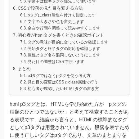
学習中は標準タグを優先して使います
CSSで段落の見た目を変える方法
pタグにclass属性を付けて指定します
文字の大きさや色を変更します
余白や行間を調整して読みやすくします
初心者がhtmlタグを書くときの確認ポイント
タグの意味が目的に合っているか確認します
開始タグと終了タグの対応を確認します
属性とタグ名を混同しないようにします
見た目の調整はCSSで行います
まとめ
p3タグではなくpタグを使う考え方
見た目の変更はCSSとclass属性で行う
初心者が確認したいHTMLタグの書き方
html p3タグとは、HTMLを学び始めた方が「pタグの
種類のひとつではないか」と考えて検索することがあ
る表現です。結論から言うと、HTMLの標準的なタグ
としてp3タグは用意されていません。段落を表すため
に使う正しいタグはpタグであり、文章のまとまりを