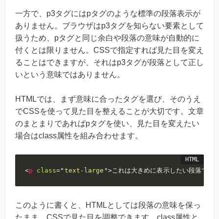
一方で、p3タグにはpタグのような標準の段落表示が
ありません。ブラウザはp3タグを知らない要素として
扱うため、pタグと同じ余白や段落の意味が自動的に
付くとは限りません。CSSで指定すれば見た目を変え
ることはできますが、それはp3タグが段落として正し
いという意味ではありません。
HTMLでは、まず意味に合ったタグを選び、そのうえ
でCSSを使って見た目を整えることが大切です。文章
のまとまりであればpタグを使い、見た目を変えたい
場合はclass属性を組み合わせます。
<
p
class
=
"
text-large
"
>
これは大きめに表示したい段落です
このように書くと、HTMLとしては段落の意味を保っ
たまま、CSSで見た目を調整できます。class属性と