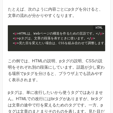
たとえば、次のように内容ごとにpタグを分けると、
文章の流れが分かりやすくなります。
<
p
>
HTMLは、Webページの構造を作るための言語です。
</
p
>
<
p
>
pタグは、文章の段落を表すときに使います。
</
p
>
<
p
>
見た目を変えたい場合は、CSSを組み合わせて調整します。
</
この例では、HTMLの説明、pタグの説明、CSSの説
明をそれぞれ別の段落にしています。話題が少し変わ
る場所でpタグを分けると、ブラウザ上でも読みやす
く表示されます。
pタグは、単に改行したいから使うタグではありませ
ん。HTMLでの改行にはbrタグがありますが、brタグ
は文章の途中で行を変えるためのタグです。一方、p
タグは文章のまとまりそのものを表します。見た目だ