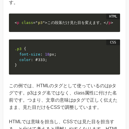
す。
<
p
class
=
"
p3
"
>
この段落だけ見た目を変えます。
</
p
>
.p3
{
font-size
:
18
px
;
color
:
#333
;
}
この例では、HTMLのタグとして使っているのはpタ
グです。p3はタグ名ではなく、class属性に付けた名
前です。つまり、文章の意味はpタグで正しく伝えた
まま、見た目だけをCSSで調整しています。
HTMLでは意味を担当し、CSSでは見た目を担当す
る、と分けて考えると理解しやすくなります。HTML