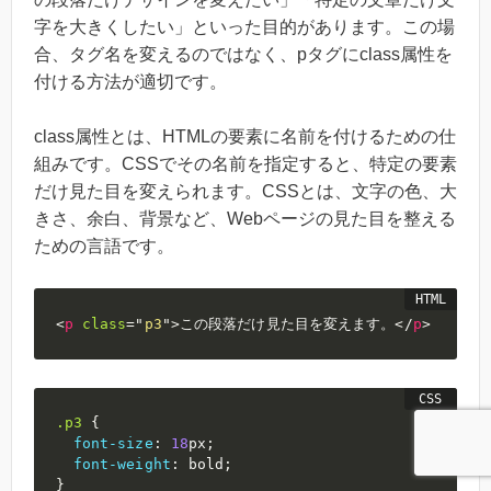
字を大きくしたい」といった目的があります。この場
合、タグ名を変えるのではなく、pタグにclass属性を
付ける方法が適切です。
class属性とは、HTMLの要素に名前を付けるための仕
組みです。CSSでその名前を指定すると、特定の要素
だけ見た目を変えられます。CSSとは、文字の色、大
きさ、余白、背景など、Webページの見た目を整える
ための言語です。
<
p
class
=
"
p3
"
>
この段落だけ見た目を変えます。
</
p
>
.p3
{
font-size
:
18
px
;
font-weight
:
 bold
;
}