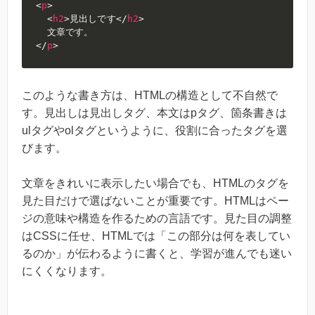
<
p
>
<
h2
>
見出しです
</
h2
>
</
p
>
このような書き方は、HTMLの構造として不自然で
す。見出しは見出しタグ、本文はpタグ、箇条書きは
ulタグやolタグというように、役割に合ったタグを選
びます。
文章をきれいに表示したい場合でも、HTMLのタグを
見た目だけで選ばないことが重要です。HTMLはペー
ジの意味や構造を作るための言語です。見た目の調整
はCSSに任せ、HTMLでは「この部分は何を表してい
るのか」が伝わるように書くと、学習が進んでも迷い
にくくなります。