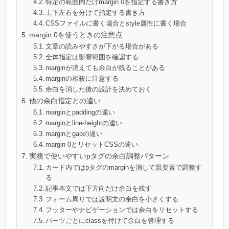
特定の範囲内だけmargin 0を指定する書き方
上下左右を分けて指定する書き方
CSSファイルに書く場合とstyle属性に書く場合
margin 0を使うときの注意点
文章の読みやすさが下がる場合がある
全体指定は影響範囲を確認する
marginが消えても余白が残ることがある
marginの相殺に注意する
余白を消した後の設計を決めておく
他の余白指定との違い
marginとpaddingの違い
marginとline-heightの違い
marginとgapの違い
margin 0とリセットCSSの違い
実務で使いやすいpタグの余白調整パターン
カード内ではpタグのmarginを消して親要素で調整す
る
記事本文では下方向だけ余白を残す
フォーム周りでは説明文の余白を小さくする
フッターやナビゲーションでは余白をリセットする
パーツごとにclassを付けて余白を管理する