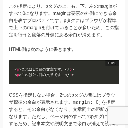
この指定により、pタグの上、右、下、左のmarginが
すべて0になります。marginは要素の外側にできる余
白を表すプロパティです。pタグにはブラウザが標準
で上下のmarginを付けていることが多いため、この指
定を行うと段落の外側にある余白が消えます。
HTML側は次のように書きます。
<
p
>
これは1つ目の文章です。
</
p
>
<
p
>
これは2つ目の文章です。
</
p
>
CSSを指定しない場合、2つのpタグの間にはブラウ
margin: 0;
ザ標準の余白が表示されます。
を指定
すると、その余白がなくなり、文章同士の距離が近く
なります。ただし、ページ内のすべてのpタグに影響
するため、記事本文や説明文まで余白が消えて読みに