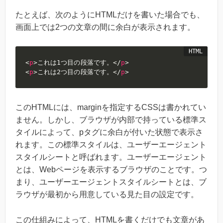
たとえば、次のようにHTMLだけを書いた場合でも、
画面上では2つの文章の間に余白が表示されます。
<
p
>
これは1つ目の段落です。
</
p
>
<
p
>
これは2つ目の段落です。
</
p
>
このHTMLには、marginを指定するCSSは書かれてい
ません。しかし、ブラウザが内部で持っている標準ス
タイルによって、pタグに余白が付いた状態で表示さ
れます。この標準スタイルは、ユーザーエージェント
スタイルシートと呼ばれます。ユーザーエージェント
とは、Webページを表示するブラウザのことです。つ
まり、ユーザーエージェントスタイルシートとは、ブ
ラウザが最初から用意している見た目の設定です。
この仕組みによって、HTMLを書くだけでも文章があ