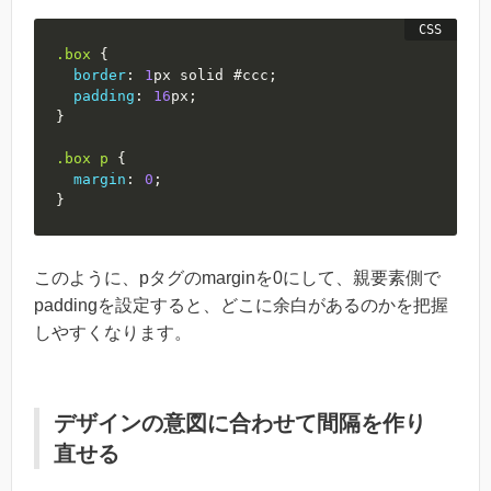
.box
{
border
:
1
px
 solid 
#ccc
;
padding
:
16
px
;
}
.box
 p
{
margin
:
0
;
}
このように、pタグのmarginを0にして、親要素側で
paddingを設定すると、どこに余白があるのかを把握
しやすくなります。
デザインの意図に合わせて間隔を作り
直せる