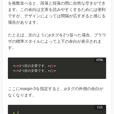
を複数並べると、段落と段落の間に自然な空きができ
ます。この余白は文章を読みやすくするためには便利
ですが、デザインによっては間隔が広すぎると感じる
場合があります。
たとえば、次のようにpタグを2つ並べた場合、ブラウ
ザの標準スタイルによって上下の余白が表示されま
す。
<
p
>
1つ目の文章です。
</
p
>
<
p
>
2つ目の文章です。
</
p
>
ここにmargin 0を指定すると、pタグの外側の余白が
なくなります。
p
{