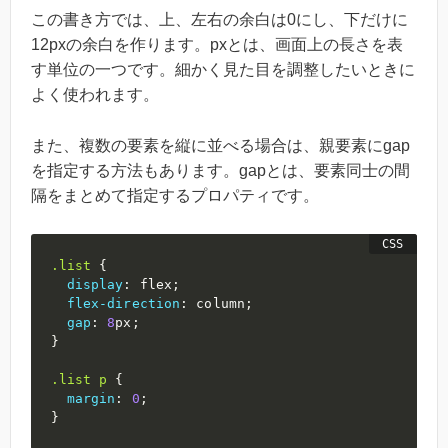
この書き方では、上、左右の余白は0にし、下だけに
12pxの余白を作ります。pxとは、画面上の長さを表
す単位の一つです。細かく見た目を調整したいときに
よく使われます。
また、複数の要素を縦に並べる場合は、親要素にgap
を指定する方法もあります。gapとは、要素同士の間
隔をまとめて指定するプロパティです。
.list
{
display
:
 flex
;
flex-direction
:
 column
;
gap
:
8
px
;
}
.list
 p
{
margin
:
0
;
}