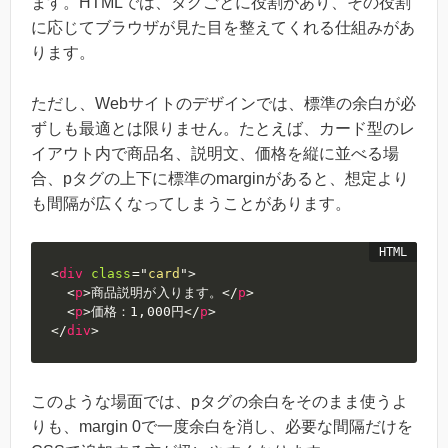
ます。HTMLでは、タグごとに役割があり、その役割
に応じてブラウザが見た目を整えてくれる仕組みがあ
ります。
ただし、Webサイトのデザインでは、標準の余白が必
ずしも最適とは限りません。たとえば、カード型のレ
イアウト内で商品名、説明文、価格を縦に並べる場
合、pタグの上下に標準のmarginがあると、想定より
も間隔が広くなってしまうことがあります。
<
div
class
=
"
card
"
>
<
p
>
商品説明が入ります。
</
p
>
<
p
>
価格：1,000円
</
p
>
</
div
>
このような場面では、pタグの余白をそのまま使うよ
りも、margin 0で一度余白を消し、必要な間隔だけを