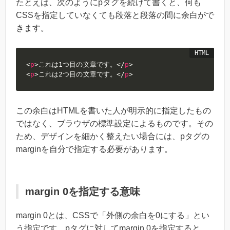
たとえば、次のようにpタグを続けて書くと、何も
CSSを指定していなくても段落と段落の間に余白がで
きます。
<
p
>
これは1つ目の文章です。
</
p
>
<
p
>
これは2つ目の文章です。
</
p
>
この余白はHTMLを書いた人が明示的に指定したもの
ではなく、ブラウザの標準設定によるものです。その
ため、デザインを細かく整えたい場合には、pタグの
marginを自分で指定する必要があります。
margin 0を指定する意味
margin 0とは、CSSで「外側の余白を0にする」とい
う指定です。pタグに対してmargin 0を指定すると、