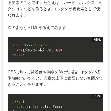
る要素のことです。たとえば、カード、ボックス、セ
クションなどを作るときにdivタグが親要素として使
われます。
次のようなHTMLを考えてみます。
<
div
class
=
"
box
"
>
<
p
>
お知らせの本文です。
</
p
>
</
div
>
CSSでboxに背景色や枠線を付けた場合、pタグの標
準marginがあると、文章の上下に意図しない空間がで
きることがあります。
.box
{
border
:
1
px
 solid 
#ccc
;