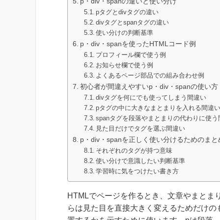
p・div・spanの違いと使い分け
pタグとdivタグの違い
divタグとspanタグの違い
使い分けの判断基準
p・div・spanを使ったHTMLコード例
プロフィール欄で使う例
お知らせ欄で使う例
よくあるページ部品での組み合わせ例
初心者が間違えやすいp・div・spanの使い方
divタグを何にでも使ってしまう間違い
pタグの中に大きなまとまりを入れる間違
spanタグを段落やまとまりの代わりに使う
見た目だけでタグを選ぶ間違い
p・div・spanを正しく使い分けるためのまと
それぞれのタグが持つ意味
使い分けで意識したい判断基準
学習時に気をつけたい書き方
HTMLでページを作るとき、文章やまとまり
らは見た目を直接大きく変えるためだけの