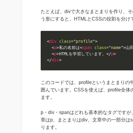
たとえば、divで大きなまとまりを作り、そ
う形にすると、HTMLとCSSの役割を分
<
div
class
=
"
profile
"
>
<
p
>
私の名前は
<
span
class
=
"
name
"
>
山
<
p
>
HTMLを学習しています。
</
p
>
</
div
>
このコードでは、profileというまとまり
囲んでいます。CSSを使えば、profile
ます。
p・div・spanはどれも基本的なタグで
章はp、まとまりはdiv、文章中の一部分は
ります。