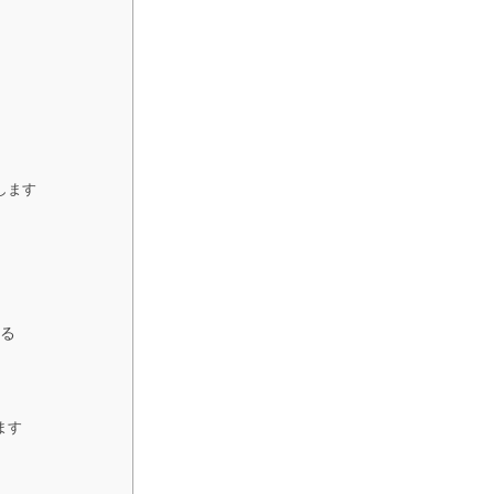
します
する
ます