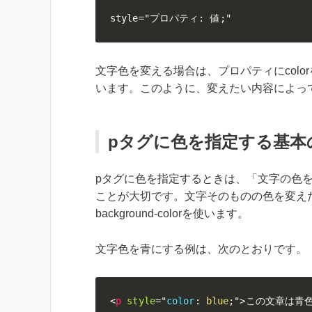
style="プロパティ: 値;"
文字色を変える場合は、プロパティにcolorを使
います。このように、変えたい内容によっ
pタグに色を指定する基本
pタグに色を指定するときは、「文字の色
ことが大切です。文字そのものの色を変えた
background-colorを使います。
文字色を青にする例は、次のとおりです。
<
p
style
=
"
color
:
blue
;
"
>
この文章は青