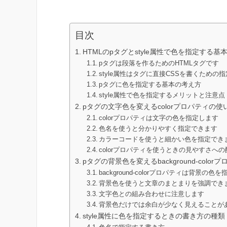
目次
HTMLのpタグとstyle属性で色を指定する基
pタグは段落を作るためのHTMLタグです
style属性はタグに直接CSSを書くための
pタグに色を指定する基本の考え方
style属性で色を指定するメリットと注意点
pタグの文字色を変えるcolorプロパティの使
colorプロパティは文字の色を指定します
色名を使うと分かりやすく指定できます
カラーコードを使うと細かい色を指定でき
colorプロパティを使うときの見やすさへの
pタグの背景色を変えるbackground-colo
background-colorプロパティは背景の色
背景色を使うと文章のまとまりを強調でき
文字色との組み合わせに注意します
背景色だけでは余白が少なく見えることが
style属性に色を指定するときの書き方の種類