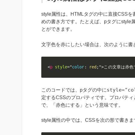
style属性は、HTMLタグの中に直接C
めの書き方です。たとえば、pタグにsty
とができます。
文字色を赤にしたい場合は、次のように書
<
p
style
=
"
color
:
red
;
"
>
この文章は赤色
style="co
このコードでは、pタグの中に
定するCSSのプロパティです。プロパティ
で、「赤色にする」という意味です。
style属性の中では、CSSを次の形で書き