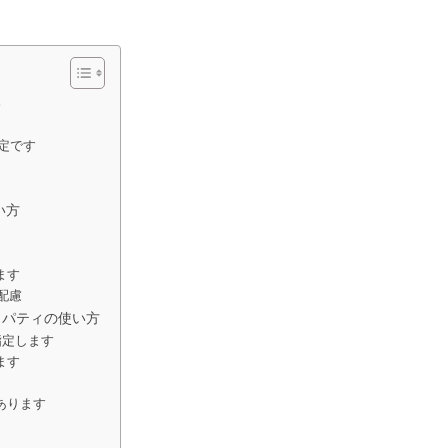
本
指定です
い方
ます
配慮
rプロパティの使い方
を指定します
ます
あります