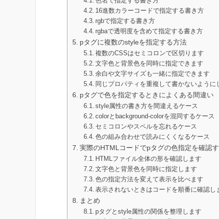
色名で指定する書き方
16進数カラーコードで指定する書き方
rgbで指定する書き方
rgbaで透明度を含めて指定する書き方
pタグに複数のstyleを指定する方法
複数のCSSはセミコロンで区切ります
文字色と背景色を同時に指定できます
余白や文字サイズも一緒に指定できます
同じプロパティを重複して書かないように
pタグで色を指定するときによくある間違い
style属性の書き方を間違えるケース
colorとbackground-colorを混同するケース
セミコロンやスペルを忘れるケース
色の組み合わせで読みにくくなるケース
実際のHTMLコードでpタグの色指定を確認
HTMLファイル全体の形を確認します
文字色と背景色を同時に指定します
色の指定方法を変えて表示を比べます
表示されないときはコードを順番に確認し
まとめ
pタグとstyle属性の関係を整理します