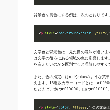
背景色を黄色にする例は、次のとおりです
<
p
style
=
"
background-color
:
yellow
;
文字色と背景色は、見た目の意味が違います。col
は文字の後ろにある領域の色に影響します
を変えたいのかを区別すると理解しやすく
また、色の指定にはredやblueのような
#ff00
えます。16進数カラーコードとは、
#ff0000
#ffffff
たとえば、赤は
、白は
<
p
style
=
"
color
:
#ff0000
;
"
>
この文章は