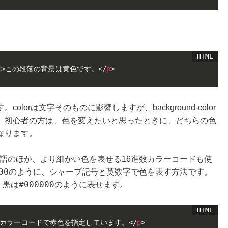
。
"
>
この段落の背景は黄色です。
</
p
>
orは文字そのものに影響しますが、background-color
。初心者の方は、色を変えたいと思ったときに、どちらの色
なります。
英単語のほか、より細かい色を表せる16進数カラーコードも使
00
のように、シャープ記号と英数字で色を表す方法です。
#000000
、黒は
のように表せます。
カラーコードで赤色を指定しています。
</
p
>