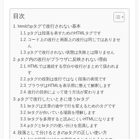
目次
htmlのpタグで改行されない基本
pタグは段落を表すためのHTMLタグです
コード上の改行と画面上の改行は同じではありませ
ん
pタグで改行されない状態は失敗とは限りません
pタグ内の改行がブラウザに反映されない理由
HTMLでは連続する空白や改行がまとめて扱われま
す
pタグの役割は改行ではなく段落の表現です
ブラウザはHTMLを表示用に整えて解釈します
改行の目的によって使う方法が変わります
pタグで改行したいときに使うbrタグ
brタグは文章の途中で行を変えるためのタグです
brタグが向いている場面を理解します
brタグを多用すると読みにくいHTMLになります
pタグとbrタグの使い分けを意識します
段落として分けるときのpタグの正しい使い方