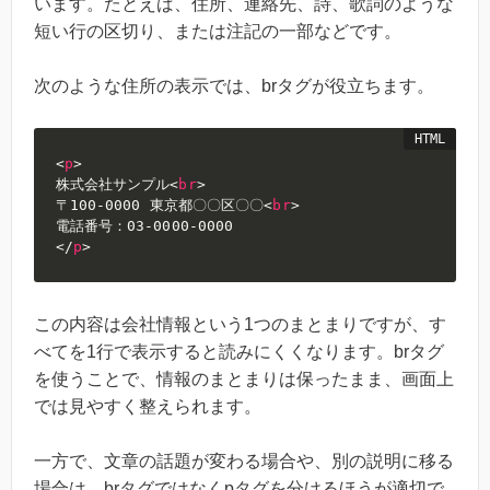
います。たとえば、住所、連絡先、詩、歌詞のような
短い行の区切り、または注記の一部などです。
次のような住所の表示では、brタグが役立ちます。
<
p
>
株式会社サンプル
<
br
>
〒100-0000 東京都〇〇区〇〇
<
br
>
</
p
>
この内容は会社情報という1つのまとまりですが、す
べてを1行で表示すると読みにくくなります。brタグ
を使うことで、情報のまとまりは保ったまま、画面上
では見やすく整えられます。
一方で、文章の話題が変わる場合や、別の説明に移る
場合は、brタグではなくpタグを分けるほうが適切で