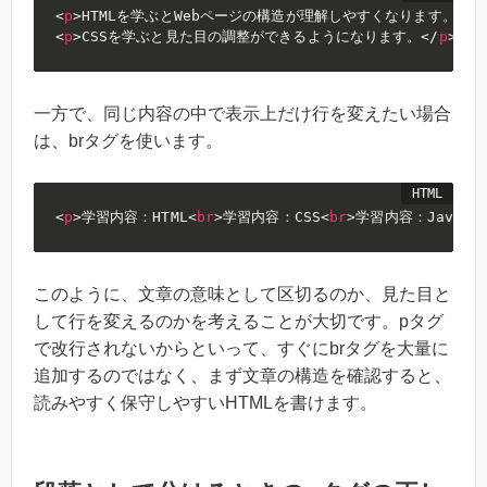
<
p
>
HTMLを学ぶとWebページの構造が理解しやすくなります。
</
p
<
p
>
CSSを学ぶと見た目の調整ができるようになります。
</
p
>
一方で、同じ内容の中で表示上だけ行を変えたい場合
は、brタグを使います。
<
p
>
学習内容：HTML
<
br
>
学習内容：CSS
<
br
>
学習内容：JavaScr
このように、文章の意味として区切るのか、見た目と
して行を変えるのかを考えることが大切です。pタグ
で改行されないからといって、すぐにbrタグを大量に
追加するのではなく、まず文章の構造を確認すると、
読みやすく保守しやすいHTMLを書けます。