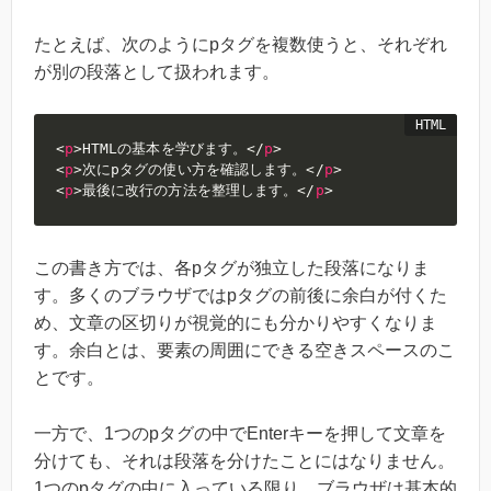
たとえば、次のようにpタグを複数使うと、それぞれ
が別の段落として扱われます。
<
p
>
HTMLの基本を学びます。
</
p
>
<
p
>
次にpタグの使い方を確認します。
</
p
>
<
p
>
最後に改行の方法を整理します。
</
p
>
この書き方では、各pタグが独立した段落になりま
す。多くのブラウザではpタグの前後に余白が付くた
め、文章の区切りが視覚的にも分かりやすくなりま
す。余白とは、要素の周囲にできる空きスペースのこ
とです。
一方で、1つのpタグの中でEnterキーを押して文章を
分けても、それは段落を分けたことにはなりません。
1つのpタグの中に入っている限り、ブラウザは基本的