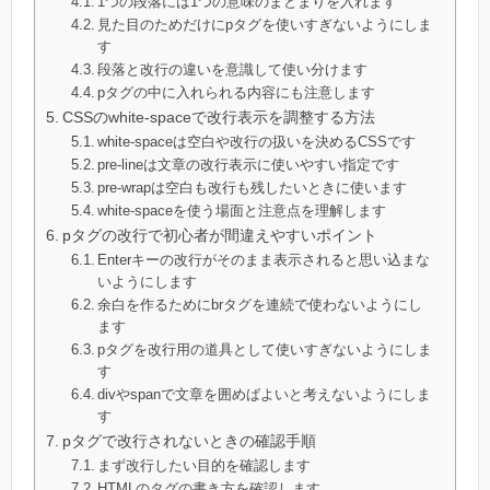
1つの段落には1つの意味のまとまりを入れます
見た目のためだけにpタグを使いすぎないようにしま
す
段落と改行の違いを意識して使い分けます
pタグの中に入れられる内容にも注意します
CSSのwhite-spaceで改行表示を調整する方法
white-spaceは空白や改行の扱いを決めるCSSです
pre-lineは文章の改行表示に使いやすい指定です
pre-wrapは空白も改行も残したいときに使います
white-spaceを使う場面と注意点を理解します
pタグの改行で初心者が間違えやすいポイント
Enterキーの改行がそのまま表示されると思い込まな
いようにします
余白を作るためにbrタグを連続で使わないようにし
ます
pタグを改行用の道具として使いすぎないようにしま
す
divやspanで文章を囲めばよいと考えないようにしま
す
pタグで改行されないときの確認手順
まず改行したい目的を確認します
HTMLのタグの書き方を確認します