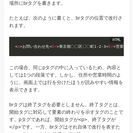
場所にbrタグを書きます。
たとえば、次のように書くと、brタグの位置で改行さ
れます。
<
p
>
お問い合わせ先
<
br
>
東京都〇〇区〇〇町1-2-3
<
br
>
営業時間 1
この場合、同じpタグの中に入っているため、内容と
しては1つの段落です。しかし、住所や営業時間のよ
うに、画面上では行を分けたほうが読みやすい情報を
表示できます。
brタグは終了タグを必要としません。終了タグとは、
開始タグに対応して要素の終わりを示すタグのことで
<p>
す。pタグであれば、開始タグが
、終了タグが
</p>
です。一方、brタグはそれ自体で改行を表すた