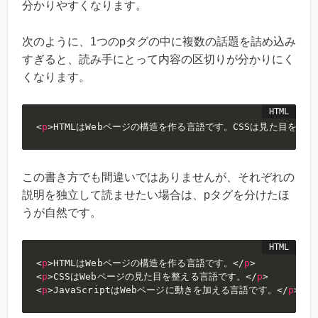
分かりやすくなります。
次のように、1つのpタグの中に複数の話題を詰め込み
すぎると、読み手にとって内容の区切りが分かりにく
くなります。
<
p
>
HTMLはWebページの構造を作る言語です。CSSは見た目を整え
この書き方でも間違いではありませんが、それぞれの
説明を独立して読ませたい場合は、pタグを分けたほ
うが自然です。
<
p
>
HTMLはWebページの構造を作る言語です。
</
p
>
<
p
>
CSSはWebページの見た目を整える言語です。
</
p
>
<
p
>
JavaScriptはWebページに動きを加える言語です。
</
p
>