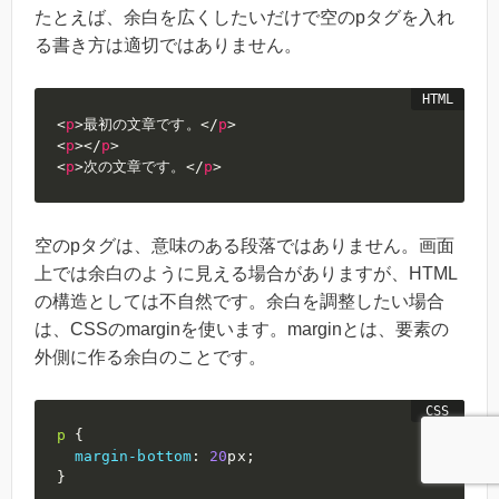
たとえば、余白を広くしたいだけで空のpタグを入れ
る書き方は適切ではありません。
<
p
>
最初の文章です。
</
p
>
<
p
>
</
p
>
<
p
>
次の文章です。
</
p
>
空のpタグは、意味のある段落ではありません。画面
上では余白のように見える場合がありますが、HTML
の構造としては不自然です。余白を調整したい場合
は、CSSのmarginを使います。marginとは、要素の
外側に作る余白のことです。
p
{
margin-bottom
:
20
px
;
}