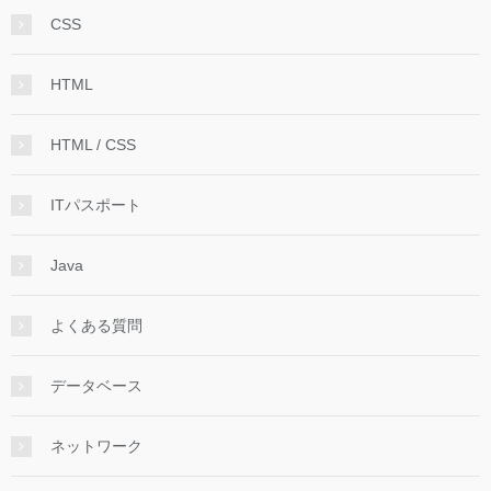
CSS
HTML
HTML / CSS
ITパスポート
Java
よくある質問
データベース
ネットワーク