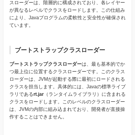
スローダーは、階層的に構成されており、各レイヤー
が異なるレベルでクラスをロードします。この仕組み
により、Javaプログラムの柔軟性と安全性が確保され
ています。
ブートストラップクラスローダー
ブートストラップクラスローダー
は、最も基本的でか
つ最上位に位置するクラスローダーです。このクラス
ローダーは、JVMが起動する際に最初にロードされる
クラスを担当します。具体的には、Javaの標準ライブ
ラリである
rt.jar
（ランタイムライブラリ）に含まれる
クラスをロードします。このレベルのクラスローダー
は、JVMの内部に組み込まれており、開発者が直接操
作することはできません。