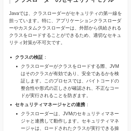
Javaでは、クラスローダーがセキュリティの第一線を
担っています。特に、アプリケーションクラスローダ
ーやカスタムクラスローダーは、外部から供給される
クラスをロードすることができるため、適切なセキュ
リティ対策が不可欠です。
クラスの検証
：
クラスローダーがクラスをロードする際、JVM
はそのクラスが有効であり、安全であるかを検
証します。このプロセスでは、バイトコードの
整合性や形式の正しさが確認され、不正なコー
ドが実行されることを防ぎます。
セキュリティマネージャとの連携
：
クラスローダーは、JVMのセキュリティマネー
ジャと連携して動作します。セキュリティマネ
ージャは、ロードされたクラスが実行できる操