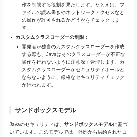
作を制限する役割を果たします。たとえば、フ
ァイルの読み書きやネットワークアクセスなど
の操作が許可されるかどうかをチェックしま
す。
カスタムクラスローダーの制限
：
開発者が独自のカスタムクラスローダーを作成
する際も、Javaはそのクラスローダーが不正な
操作を行わないように注意深く管理します。カ
スタムクラスローダーがセキュリティホールと
ならないように、厳格なセキュリティチェック
が行われます。
サンドボックスモデル
Javaのセキュリティは、
サンドボックスモデル
に基づ
いています。このモデルでは、外部から供給されたコ