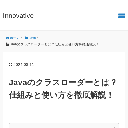
Innovative
ホーム
/
Java
/
Javaのクラスローダーとは？仕組みと使い方を徹底解説！
2024.08.11
Javaのクラスローダーとは？
仕組みと使い方を徹底解説！