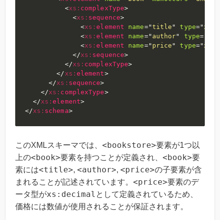
<
xs:
complexType
>
<
xs:
sequence
>
<
xs:
element
name
=
"
title
"
type
=
"
xs:s
<
xs:
element
name
=
"
author
"
type
=
"
xs:
<
xs:
element
name
=
"
price
"
type
=
"
xs:d
</
xs:
sequence
>
</
xs:
complexType
>
</
xs:
element
>
</
xs:
sequence
>
</
xs:
complexType
>
</
xs:
element
>
</
xs:
schema
>
<bookstore>
このXMLスキーマでは、
要素が1つ以
<book>
<book>
上の
要素を持つことが定義され、
要
<title>
<author>
<price>
素には
,
,
の子要素が含
<price>
まれることが記述されています。
要素のデ
xs:decimal
ータ型が
として定義されているため、
価格には数値が使用されることが保証されます。