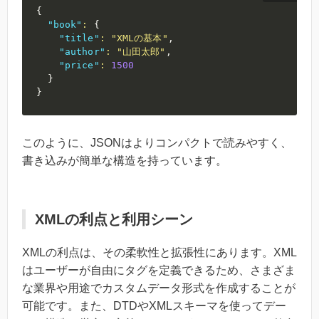
{
"book"
:
{
"title"
:
"XMLの基本"
,
"author"
:
"山田太郎"
,
"price"
:
1500
}
}
このように、JSONはよりコンパクトで読みやすく、
書き込みが簡単な構造を持っています。
XMLの利点と利用シーン
XMLの利点は、その柔軟性と拡張性にあります。XML
はユーザーが自由にタグを定義できるため、さまざま
な業界や用途でカスタムデータ形式を作成することが
可能です。また、DTDやXMLスキーマを使ってデー