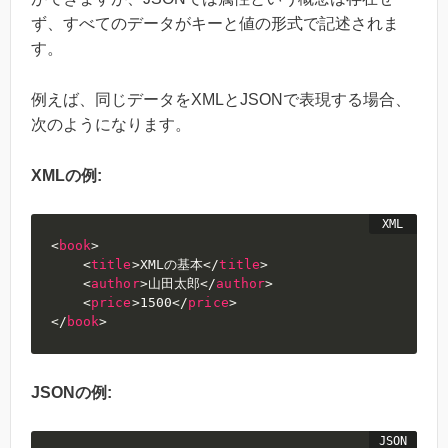
ず、すべてのデータがキーと値の形式で記述されま
す。
例えば、同じデータをXMLとJSONで表現する場合、
次のようになります。
XMLの例:
<
book
>
<
title
>
XMLの基本
</
title
>
<
author
>
山田太郎
</
author
>
<
price
>
1500
</
price
>
</
book
>
JSONの例: