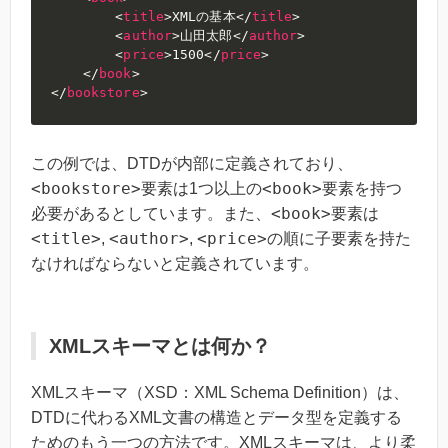
<
title
>
XMLの基本
</
title
>
<
author
>
山田太郎
</
author
>
<
price
>
1500
</
price
>
</
book
>
</
bookstore
>
この例では、DTDが内部に定義されており、
<bookstore>
<book>
要素は1つ以上の
要素を持つ
<book>
必要があるとしています。また、
要素は
<title>
<author>
<price>
,
,
の順に子要素を持た
なければならないと定義されています。
XMLスキーマとは何か？
XMLスキーマ（XSD：XML Schema Definition）は、
DTDに代わるXML文書の構造とデータ型を定義する
ためのもう一つの方法です。XMLスキーマは、より柔