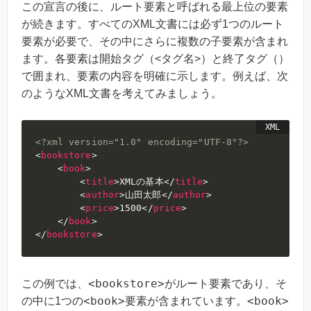
この宣言の後に、ルート要素と呼ばれる最上位の要素
が続きます。すべてのXML文書には必ず1つのルート
要素が必要で、その中にさらに複数の子要素が含まれ
ます。各要素は開始タグ（<タグ名>）と終了タグ（）
で囲まれ、要素の内容を明確に示します。例えば、次
のようなXML文書を考えてみましょう。
<?xml version="1.0" encoding="UTF-8"?>
<
bookstore
>
<
book
>
<
title
>
XMLの基本
</
title
>
<
author
>
山田太郎
</
author
>
<
price
>
1500
</
price
>
</
book
>
</
bookstore
>
<bookstore>
この例では、
がルート要素であり、そ
<book>
<book>
の中に1つの
要素が含まれています。