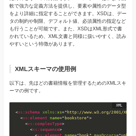
軟で強力な定義方法を提供し、要素や属性のデータ型
をより詳細に指定することができます。XSDは、デー
タの制約や制限、デフォルト値、必須属性の指定など
も行うことが可能です。また、XSDはXML形式で書
かれているため、XML文書と同様に扱いやすく、読み
やすいという特徴があります。
XMLスキーマの使用例
以下は、先ほどの書籍情報を管理するためのXMLスキ
ーマの例です。
<
xs:
schema
xmlns:
xs
=
"
http://www.w3.org/2001/XMLSc
<
xs:
element
name
=
"
bookstore
"
>
<
xs:
complexType
>
<
xs:
sequence
>
<
xs:
element
name
=
"
book
"
maxOccurs
=
"
unboun