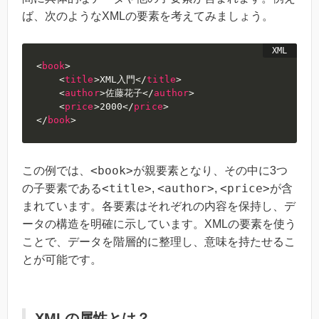
ば、次のようなXMLの要素を考えてみましょう。
<
book
>
<
title
>
XML入門
</
title
>
<
author
>
佐藤花子
</
author
>
<
price
>
2000
</
price
>
</
book
>
<book>
この例では、
が親要素となり、その中に3つ
<title>
<author>
<price>
の子要素である
,
,
が含
まれています。各要素はそれぞれの内容を保持し、デ
ータの構造を明確に示しています。XMLの要素を使う
ことで、データを階層的に整理し、意味を持たせるこ
とが可能です。
XMLの属性とは？