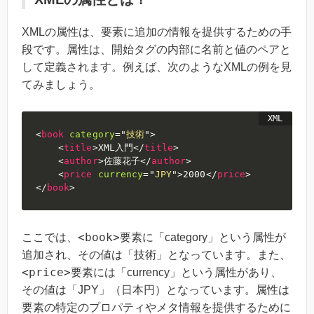
XMLの属性は、要素に追加の情報を提供するための手
段です。属性は、開始タグの内部に名前と値のペアと
して定義されます。例えば、次のようなXMLの例を見
てみましょう。
<
book
category
=
"
技術
"
>
<
title
>
XML入門
</
title
>
<
author
>
佐藤花子
</
author
>
<
price
currency
=
"
JPY
"
>
2000
</
price
>
</
book
>
<book>
ここでは、
要素に「category」という属性が
追加され、その値は「技術」となっています。また、
<price>
要素には「currency」という属性があり、
その値は「JPY」（日本円）となっています。属性は
要素の特定のプロパティやメタ情報を提供するために