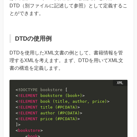
DTD（別ファイルに記述して参照）として定義するこ
とができます。
DTDの使用例
DTDを使用したXML文書の例として、書籍情報を管
理するXMLを考えます。まず、DTDを用いてXML文
書の構造を定義します。
<!
DOCTYPE
bookstore
[
<
!ELEMENT
bookstore
(book+)
>
<
!ELEMENT
book
(title,
author,
price)
>
<
!ELEMENT
title
(#PCDATA)
>
<
!ELEMENT
author
(#PCDATA)
>
<
!ELEMENT
price
(#PCDATA)
>
]
>
<
bookstore
>
<
book
>