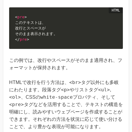
<
pre
>
このテキストは、

改行とスペースが

</
pre
>
この例では、改行やスペースがそのまま適用され、フ
ォーマットが保持されます。
<br>
HTMLで改行を行う方法は、
タグ以外にも多岐
<p>
<ul>
にわたります。段落タグ
やリストタグ
,
<ol>
white-space
、CSSの
プロパティ、そして
<pre>
タグなどを活用することで、テキストの構造を
明確にし、読みやすいウェブページを作成することが
できます。それぞれの方法を状況に応じて使い分ける
ことで、より豊かな表現が可能になります。