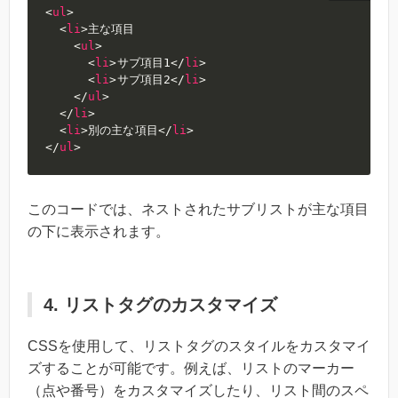
<
ul
>
<
li
>
主な項目

<
ul
>
<
li
>
サブ項目1
</
li
>
<
li
>
サブ項目2
</
li
>
</
ul
>
</
li
>
<
li
>
別の主な項目
</
li
>
</
ul
>
このコードでは、ネストされたサブリストが主な項目
の下に表示されます。
4. リストタグのカスタマイズ
CSSを使用して、リストタグのスタイルをカスタマイ
ズすることが可能です。例えば、リストのマーカー
（点や番号）をカスタマイズしたり、リスト間のスペ