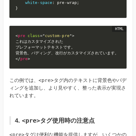
white-space
:
 pre-wrap
;
}
<
pre
class
=
"
custom-pre
"
>
これはカスタマイズされた

プレフォーマットテキストです。

</
pre
>
<pre>
この例では、
タグ内のテキストに背景色やパデ
ィングを追加し、より見やすく、整った表示が実現さ
れています。
<pre>
4.
タグ使用時の注意点
<pre>
タグは便利な機能を提供しますが、いくつかの