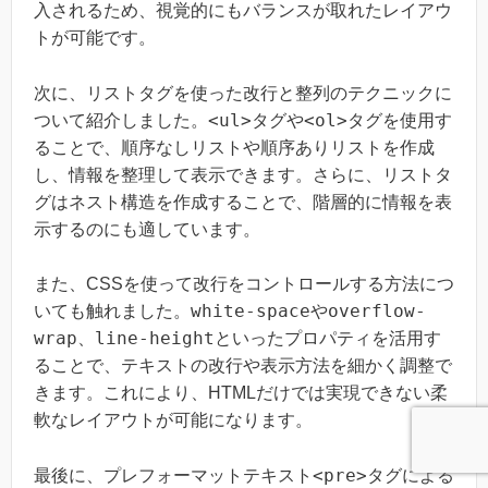
入されるため、視覚的にもバランスが取れたレイアウ
トが可能です。
次に、リストタグを使った改行と整列のテクニックに
<ul>
<ol>
ついて紹介しました。
タグや
タグを使用す
ることで、順序なしリストや順序ありリストを作成
し、情報を整理して表示できます。さらに、リストタ
グはネスト構造を作成することで、階層的に情報を表
示するのにも適しています。
また、CSSを使って改行をコントロールする方法につ
white-space
overflow-
いても触れました。
や
wrap
line-height
、
といったプロパティを活用す
ることで、テキストの改行や表示方法を細かく調整で
きます。これにより、HTMLだけでは実現できない柔
軟なレイアウトが可能になります。
<pre>
最後に、プレフォーマットテキスト
タグによる