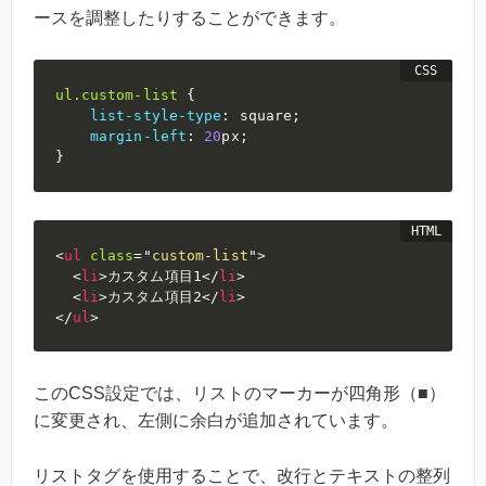
ースを調整したりすることができます。
ul
.custom-list
{
list-style-type
:
 square
;
margin-left
:
20
px
;
}
<
ul
class
=
"
custom-list
"
>
<
li
>
カスタム項目1
</
li
>
<
li
>
カスタム項目2
</
li
>
</
ul
>
このCSS設定では、リストのマーカーが四角形（■）
に変更され、左側に余白が追加されています。
リストタグを使用することで、改行とテキストの整列