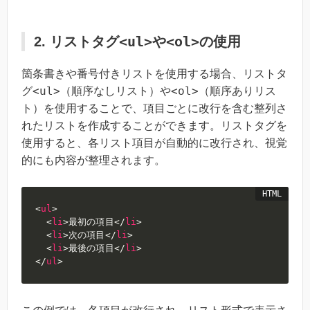
<ul>
<ol>
2. リストタグ
や
の使用
箇条書きや番号付きリストを使用する場合、リストタ
<ul>
<ol>
グ
（順序なしリスト）や
（順序ありリス
ト）を使用することで、項目ごとに改行を含む整列さ
れたリストを作成することができます。リストタグを
使用すると、各リスト項目が自動的に改行され、視覚
的にも内容が整理されます。
<
ul
>
<
li
>
最初の項目
</
li
>
<
li
>
次の項目
</
li
>
<
li
>
最後の項目
</
li
>
</
ul
>