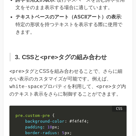
文をそのまま表示する場合に適しています。
テキストベースのアート（ASCIIアート）の表示
:
特定の形状を持つテキストを表示する際に使用で
きます。
<pre>
3. CSSと
タグの組み合わせ
<pre>
タグとCSSを組み合わせることで、さらに細
かい表示のカスタマイズが可能です。例えば、
white-space
<pre>
プロパティを利用して、
タグ内
のテキスト表示をさらに制御することができます。
pre
.custom-pre
{
background-color
:
#f4f4f4
;
padding
:
10
px
;
border-radius
:
5
px
;