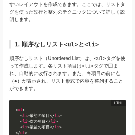
すいレイアウトを作成できます。ここでは、リストタ
グを使った改行と整列のテクニックについて詳しく説
明します。
<ul>
<li>
1. 順序なしリスト
と
<ul>
順序なしリスト（Unordered List）は、
タグを使
<li>
って作成します。各リスト項目は
タグで囲ま
れ、自動的に改行されます。また、各項目の前に点
（●）が表示され、リスト形式で内容を整列すること
ができます。
<
ul
>
<
li
>
最初の項目
</
li
>
<
li
>
次の項目
</
li
>
<
li
>
最後の項目
</
li
>
</
ul
>