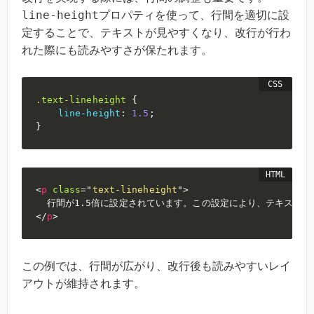
line-height
プロパティを使って、行間を適切に設
定することで、テキストが見やすくなり、改行が行わ
れた際にも読みやすさが保たれます。
.text-lineheight
{
line-height
:
1.5
;
}
<
p
class
=
"
text-lineheight
"
>
</
p
>
この例では、行間が広がり、改行後も読みやすいレイ
アウトが維持されます。