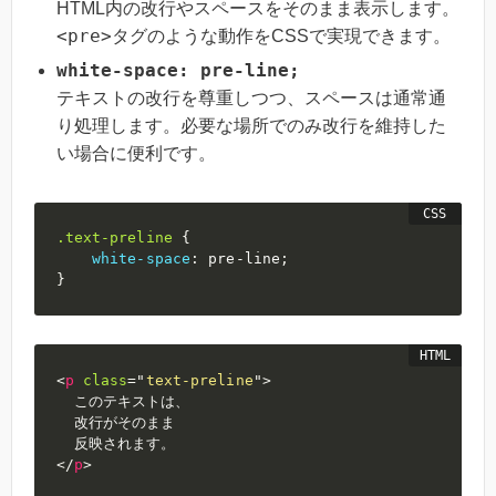
HTML内の改行やスペースをそのまま表示します。
<pre>
タグのような動作をCSSで実現できます。
white-space: pre-line;
テキストの改行を尊重しつつ、スペースは通常通
り処理します。必要な場所でのみ改行を維持した
い場合に便利です。
.text-preline
{
white-space
:
 pre-line
;
}
<
p
class
=
"
text-preline
"
>
  このテキストは、

  改行がそのまま

</
p
>