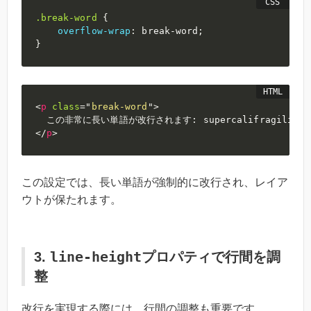
.break-word
{
overflow-wrap
:
 break-word
;
}
<
p
class
=
"
break-word
"
>
</
p
>
この設定では、長い単語が強制的に改行され、レイア
ウトが保たれます。
line-height
3.
プロパティで行間を調
整
改行を実現する際には、行間の調整も重要です。