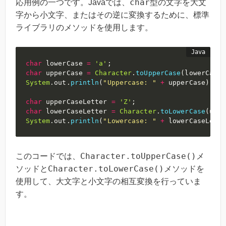
char
応用例の一つです。Javaでは、
型の文字を大文
字から小文字、またはその逆に変換するために、標準
ライブラリのメソッドを使用します。
char
 lowerCase 
=
'a'
;
char
 upperCase 
=
Character
.
toUpperCase
(
lowerCase
)
System
.
out
.
println
(
"Uppercase: "
+
 upperCase
)
;
/
char
 upperCaseLetter 
=
'Z'
;
char
 lowerCaseLetter 
=
Character
.
toLowerCase
(
uppe
System
.
out
.
println
(
"Lowercase: "
+
 lowerCaseLette
Character.toUpperCase()
このコードでは、
メ
Character.toLowerCase()
ソッドと
メソッドを
使用して、大文字と小文字の相互変換を行っていま
す。