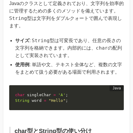
Javaのクラスとして定義されており、文字列を効率的
に管理するための多くのメソッドを備えています。
String
型は文字列をダブルクォートで囲んで表現し
ます。
String
サイズ
:
型は可変長であり、任意の長さの
char
文字列を格納できます。内部的には、
の配列
として実装されています。
使用例
: 単語や文、テキスト全体など、複数の文字
をまとめて扱う必要がある場面で利用されます。
char
 singleChar 
=
'A'
;
String
 word 
=
"Hello"
;
char型とString型の使い分け