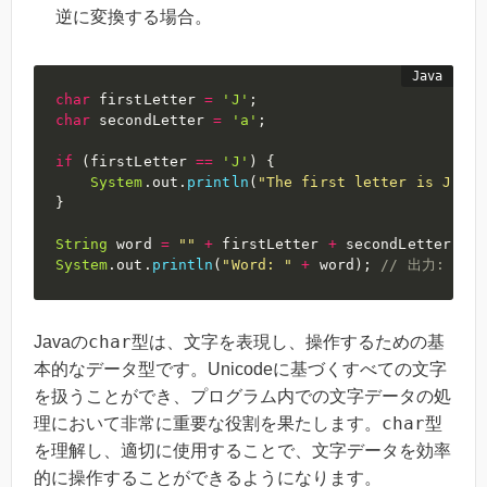
逆に変換する場合。
char
 firstLetter 
=
'J'
;
char
 secondLetter 
=
'a'
;
if
(
firstLetter 
==
'J'
)
{
System
.
out
.
println
(
"The first letter is J"
)
;
}
String
 word 
=
""
+
 firstLetter 
+
 secondLetter 
+
'
System
.
out
.
println
(
"Word: "
+
 word
)
;
// 出力: Word
char
Javaの
型は、文字を表現し、操作するための基
本的なデータ型です。Unicodeに基づくすべての文字
を扱うことができ、プログラム内での文字データの処
char
理において非常に重要な役割を果たします。
型
を理解し、適切に使用することで、文字データを効率
的に操作することができるようになります。