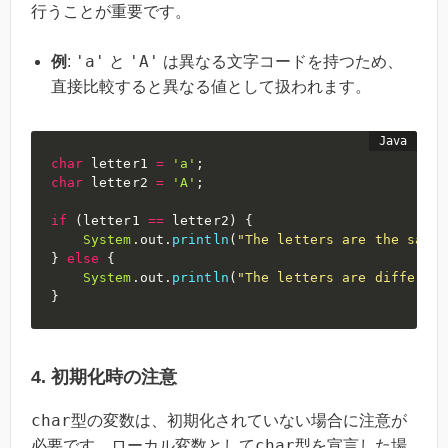
行うことが重要です。
'a'
'A'
例
:
と
は異なる文字コードを持つため、
直接比較すると異なる値として扱われます。
char
 letter1 
=
'a'
;
char
 letter2 
=
'A'
;
if
(
letter1 
==
 letter2
)
{
System
.
out
.
println
(
"The letters are the same.
}
else
{
System
.
out
.
println
(
"The letters are different
}
4. 初期化時の注意
char
型の変数は、初期化されていない場合に注意が
char
必要です。ローカル変数として
型を宣言した場