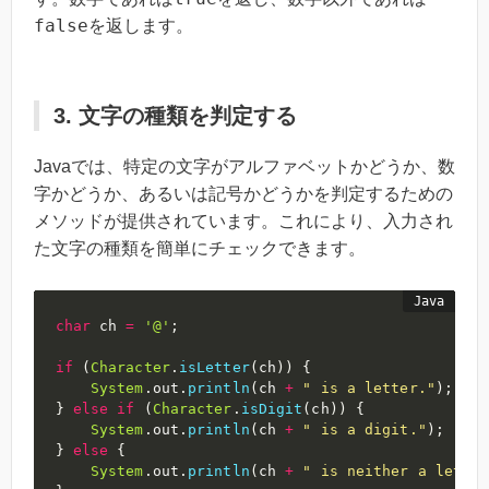
false
を返します。
3. 文字の種類を判定する
Javaでは、特定の文字がアルファベットかどうか、数
字かどうか、あるいは記号かどうかを判定するための
メソッドが提供されています。これにより、入力され
た文字の種類を簡単にチェックできます。
char
 ch 
=
'@'
;
if
(
Character
.
isLetter
(
ch
)
)
{
System
.
out
.
println
(
ch 
+
" is a letter."
)
;
}
else
if
(
Character
.
isDigit
(
ch
)
)
{
System
.
out
.
println
(
ch 
+
" is a digit."
)
;
}
else
{
System
.
out
.
println
(
ch 
+
" is neither a letter