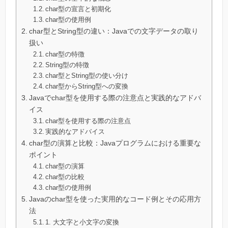
char型の宣言と初期化
char型の使用例
char型とString型の違い：Javaでの文字データの取り
扱い
char型の特徴
String型の特徴
char型とString型の使い分け
char型からString型への変換
Javaでchar型を使用する際の注意点と実践的なアドバ
イス
char型を使用する際の注意点
実践的なアドバイス
char型の演算と比較：Javaプログラムにおける重要な
ポイント
char型の演算
char型の比較
char型の使用例
Javaのchar型を使った実用的なコード例とその応用方
法
1. 大文字と小文字の変換