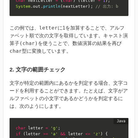
char
 nextLetter 
=
(
char
)
(
letter 
+
1
)
;
System
.
out
.
println
(
nextLetter
)
;
// 出力: b
letter
この例では、
に1を加算することで、アルフ
ァベット順で次の文字を取得しています。キャスト演
(char)
算子
を使うことで、数値演算の結果を再び
char
型に変換しています。
2. 文字の範囲チェック
文字が特定の範囲内にあるかを判定する場合、文字コ
ードを利用することができます。たとえば、文字がア
ルファベットの小文字であるかどうかを判定するに
は、次のようにします。
char
 letter 
=
'g'
;
if
(
letter 
>=
'a'
&&
 letter 
<=
'z'
)
{