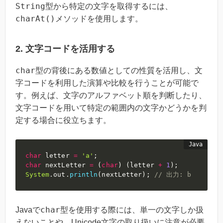
String
型から特定の文字を取得するには、
charAt()
メソッドを使用します。
2. 文字コードを活用する
char
型の背後にある数値としての性質を活用し、文
字コードを利用した演算や比較を行うことが可能で
す。例えば、文字のアルファベット順を判断したり、
文字コードを用いて特定の範囲内の文字かどうかを判
定する場合に役立ちます。
char
 letter 
=
'a'
;
char
 nextLetter 
=
(
char
)
(
letter 
+
1
)
;
System
.
out
.
println
(
nextLetter
)
;
// 出力: b
char
Javaで
型を使用する際には、単一の文字しか扱
えないことや、Unicode文字の取り扱いに注意が必要