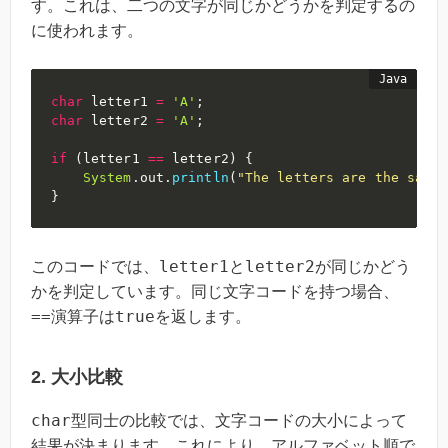
す。これは、二つの文字が同じかどうかを判定するの
に使われます。
char
 letter1 
=
'A'
;
char
 letter2 
=
'A'
;
if
(
letter1 
==
 letter2
)
{
System
.
out
.
println
(
"The letters are the same.
}
letter1
letter2
このコードでは、
と
が同じかどう
かを判定しています。同じ文字コードを持つ場合、
==
true
演算子は
を返します。
2. 大小比較
char
型同士の比較では、文字コードの大小によって
結果が決まります。これにより、アルファベット順で