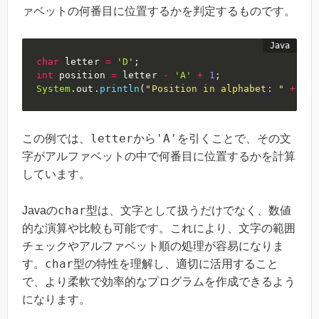
ァベットの何番目に位置するかを判定するものです。
char
 letter 
=
'D'
;
int
 position 
=
 letter 
-
'A'
+
1
;
System
.
out
.
println
(
"Position in alphabet: "
+
 pos
letter
'A'
この例では、
から
を引くことで、その文
字がアルファベットの中で何番目に位置するかを計算
しています。
char
Javaの
型は、文字として扱うだけでなく、数値
的な演算や比較も可能です。これにより、文字の範囲
チェックやアルファベット順の処理が容易になりま
char
す。
型の特性を理解し、適切に活用すること
で、より柔軟で効率的なプログラムを作成できるよう
になります。