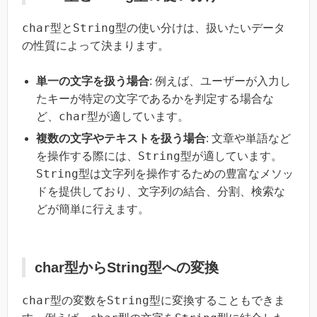
char
String
型と
型の使い分けは、扱いたいデータ
の性質によって決まります。
単一の文字を扱う場合
: 例えば、ユーザーが入力し
たキーが特定の文字であるかを判定する場合な
char
ど、
型が適しています。
複数の文字やテキストを扱う場合
: 文章や単語など
String
を操作する際には、
型が適しています。
String
型は文字列を操作するための豊富なメソッ
ドを提供しており、文字列の結合、分割、検索な
どが簡単に行えます。
char型からString型への変換
char
String
型の変数を
型に変換することもできま