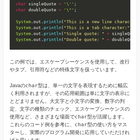
char
 singleQuote 
=
'\''
;
char
 doubleQuote 
=
'\"'
;
System
.
out
.
println
(
"This is a new line character:
System
.
out
.
println
(
"This is a tab character:"
+
 t
System
.
out
.
println
(
"Single quote: "
+
 singleQuote
System
.
out
.
println
(
"Double quote: "
+
 doubleQuote
この例では、エスケープシーケンスを使用して、改行
やタブ、引用符などの特殊文字を扱っています。
char
Javaの
型は、単一の文字を表現するために幅広
く利用されますが、その応用範囲は単に文字の表示に
とどまりません。大文字と小文字の変換、数字の判
定、文字の種類のチェック、エスケープシーケンスの
char
使用など、さまざまな場面で
型が活躍します。
char
これらのコード例を参考に、
型の使い方をマス
ターし、実際のプログラム開発に応用していただけれ