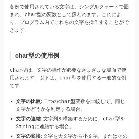
各例で使用されている文字は、シングルクォートで囲
char
まれ、
型の変数として扱われます。これによ
り、プログラム内でこれらの文字を操作することがで
きます。
char型の使用例
char
型は、文字の操作が必要なさまざまな場面で使
char
用されます。以下は、
型を使用する一般的な例
です：
char
文字の比較
: 二つの
型変数を比較して、同じ
文字かどうかを判定する場合。
char
文字の連結
: 文字列を構築するために、
型を
String
に連結する場合。
文字の変換
: 文字を大文字から小文字、またはその