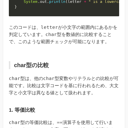
System
.
out
.
println
(
letter 
+
" is a lowercase 
}
letter
このコードは、
が小文字の範囲内にあるかを
char
判定しています。
型を数値的に比較すること
で、このような範囲チェックが可能になります。
char型の比較
char
char
型は、他の
型変数やリテラルとの比較が可
能です。比較は文字コードを基に行われるため、大文
字と小文字は異なる値として扱われます。
1. 等価比較
char
==
型の等価比較は、
演算子を使用して行いま