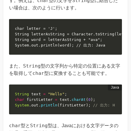
char
String
す。例えば、
型の文字を
型に結合した
い場合は、次のように行います。
char letter = 'J';

String letterAsString = Character.toString(letter)
String word = letterAsString + "ava";

System.out.println(word); // 出力: Java
String
また、
型の文字列から特定の位置にある文字
char
を取得して
型に変換することも可能です。
String
 text 
=
"Hello"
;
char
 firstLetter 
=
 text
.
charAt
(
0
)
;
System
.
out
.
println
(
firstLetter
)
;
// 出力: H
char
String
型と
型は、Javaにおける文字データの