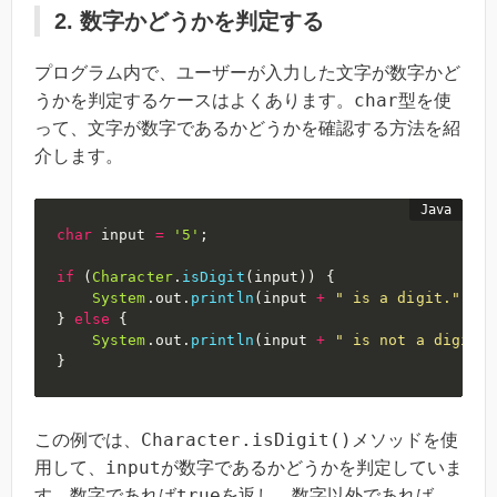
2. 数字かどうかを判定する
プログラム内で、ユーザーが入力した文字が数字かど
char
うかを判定するケースはよくあります。
型を使
って、文字が数字であるかどうかを確認する方法を紹
介します。
char
 input 
=
'5'
;
if
(
Character
.
isDigit
(
input
)
)
{
System
.
out
.
println
(
input 
+
" is a digit."
)
;
}
else
{
System
.
out
.
println
(
input 
+
" is not a digit."
}
Character.isDigit()
この例では、
メソッドを使
input
用して、
が数字であるかどうかを判定していま
true
す。数字であれば
を返し、数字以外であれば