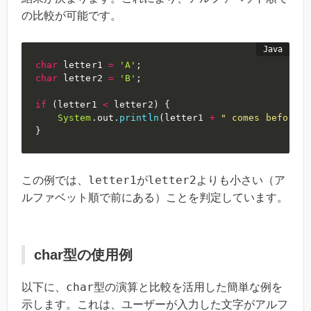
の比較が可能です。
char
 letter1 
=
'A'
;
char
 letter2 
=
'B'
;
if
(
letter1 
<
 letter2
)
{
System
.
out
.
println
(
letter1 
+
" comes before "
}
letter1
letter2
この例では、
が
よりも小さい（ア
ルファベット順で前にある）ことを判定しています。
char型の使用例
char
以下に、
型の演算と比較を活用した簡単な例を
示します。これは、ユーザーが入力した文字がアルフ