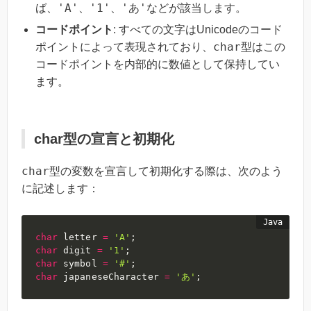
'A'
'1'
'あ'
ば、
、
、
などが該当します。
コードポイント
: すべての文字はUnicodeのコード
char
ポイントによって表現されており、
型はこの
コードポイントを内部的に数値として保持してい
ます。
char型の宣言と初期化
char
型の変数を宣言して初期化する際は、次のよう
に記述します：
char
 letter 
=
'A'
;
char
 digit 
=
'1'
;
char
 symbol 
=
'#'
;
char
 japaneseCharacter 
=
'あ'
;