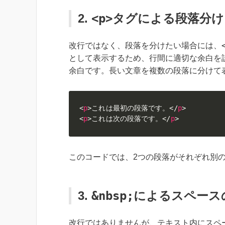
2.
<p>
タグによる段落分け
改行ではなく、段落を分けたい場合には、
として表示するため、行間に適切な余白を
余白です。長い文章を複数の段落に分けて
<
p
>
これは最初の段落です。
</
p
>
<
p
>
これは次の段落です。
</
p
>
このコードでは、2つの段落がそれぞれ別
3.
&nbsp;
によるスペース
改行ではありませんが、テキスト内にスペ