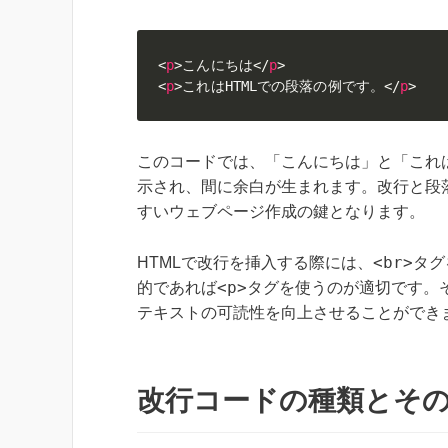
<
p
>
こんにちは
</
p
>
<
p
>
これはHTMLでの段落の例です。
</
p
>
このコードでは、「こんにちは」と「これ
示され、間に余白が生まれます。改行と段
すいウェブページ作成の鍵となります。
<br>
HTMLで改行を挿入する際には、
タグ
<p>
的であれば
タグを使うのが適切です。
テキストの可読性を向上させることができ
改行コードの種類とそ