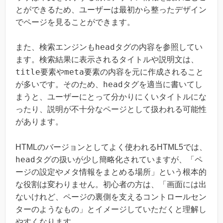
とができるため、ユーザーは最初から整ったデザイン
でページを見ることができます。
head
また、検索エンジンも
タグの内容を参照してい
ます。検索結果に表示されるタイトルや説明文は、
title
meta
要素や
要素の内容を元に作成されること
head
が多いです。そのため、
タグを適当に書いてし
まうと、ユーザーにとって分かりにくいタイトルにな
ったり、説明が不十分なページとして扱われる可能性
があります。
HTMLのバージョンとしてよく使われるHTML5では、
head
タグの扱いが少し簡略化されていますが、「ペ
ージの設定やメタ情報をまとめる場所」という根本的
な役割は変わりません。初心者の方は、「画面には出
ないけれど、ページの裏側を支えるコントロールセン
ターのようなもの」とイメージしていただくと理解し
やすくなります。