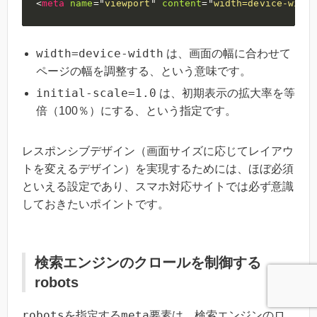
<
meta
name
=
"
viewport
"
content
=
"
width=device-width
width=device-width
は、画面の幅に合わせて
ページの幅を調整する、という意味です。
initial-scale=1.0
は、初期表示の拡大率を等
倍（100％）にする、という指定です。
レスポンシブデザイン（画面サイズに応じてレイアウ
トを変えるデザイン）を実現するためには、ほぼ必須
といえる設定であり、スマホ対応サイトでは必ず意識
しておきたいポイントです。
検索エンジンのクロールを制御する
robots
robots
meta
を指定する
要素は、検索エンジンのロ