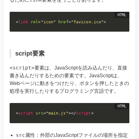
<
link
rel
=
"
icon
"
href
=
"
favicon.ico
"
>
script要素
<script>
要素は、JavaScriptを読み込んだり、直接
書き込んだりするための要素です。JavaScriptは、
Webページに動きをつけたり、ボタンを押したときの
処理を実行したりするプログラミング言語です。
<
script
src
=
"
main.js
"
>
</
script
>
src
属性：外部のJavaScriptファイルの場所を指定