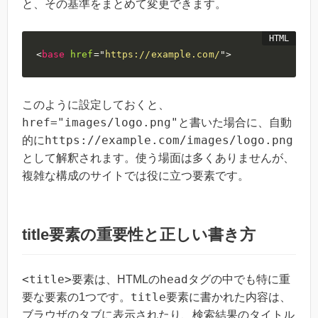
と、その基準をまとめて変更できます。
<
base
href
=
"
https://example.com/
"
>
このように設定しておくと、
href="images/logo.png"
と書いた場合に、自動
https://example.com/images/logo.png
的に
として解釈されます。使う場面は多くありませんが、
複雑な構成のサイトでは役に立つ要素です。
title要素の重要性と正しい書き方
<title>
head
要素は、HTMLの
タグの中でも特に重
title
要な要素の1つです。
要素に書かれた内容は、
ブラウザのタブに表示されたり、検索結果のタイトル