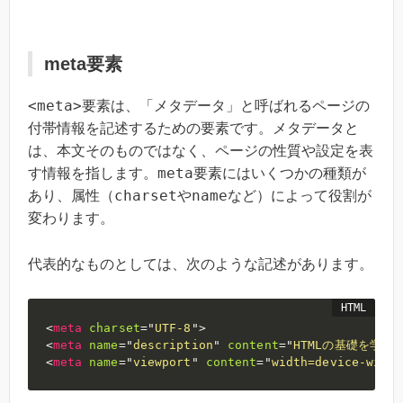
meta要素
<meta>
要素は、「メタデータ」と呼ばれるページの
付帯情報を記述するための要素です。メタデータと
は、本文そのものではなく、ページの性質や設定を表
meta
す情報を指します。
要素にはいくつかの種類が
charset
name
あり、属性（
や
など）によって役割が
変わります。
代表的なものとしては、次のような記述があります。
<
meta
charset
=
"
UTF-8
"
>
<
meta
name
=
"
description
"
content
=
"
HTMLの基礎を学べ
<
meta
name
=
"
viewport
"
content
=
"
width=device-width