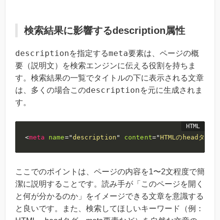
検索結果に影響するdescription属性
description
meta
を指定する
要素は、ページの概
要（説明文）を検索エンジンに伝える役割を持ちま
す。検索結果の一覧でタイトルの下に表示される文章
description
は、多くの場合この
を元に生成されま
す。
<
meta
name
=
"
description
"
content
=
"
HTMLのheadタ
ここでのポイントは、ページの内容を1〜2文程度で簡
潔に説明することです。読み手が「このページを開く
と何が分かるのか」をイメージできる文章を意識する
と良いです。また、検索してほしいキーワード（例：