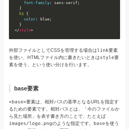
font-family
:
 sans-serif
;
}
h1
{
color
:
blue
;
}
</
style
>
link
外部ファイルとしてCSSを管理する場合は
要素
style
を使い、HTMLファイル内に書きたいときは
要
素を使う、という使い分けを行います。
base要素
<base>
要素は、相対パスの基準となるURLを指定す
るための要素です。相対パスとは、「今のファイルか
ら見た場所」を表す書き方のことで、たとえば
images/logo.png
base
のような指定です。
を使う