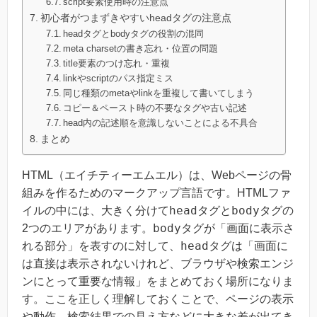
script要素使用時の注意点
初心者がつまずきやすいheadタグの注意点
headタグとbodyタグの役割の混同
meta charsetの書き忘れ・位置の問題
title要素のつけ忘れ・重複
linkやscriptのパス指定ミス
同じ種類のmetaやlinkを重複して書いてしまう
コピー＆ペースト時の不要なタグや古い記述
head内の記述順を意識しないことによる不具合
まとめ
HTML（エイチティーエムエル）は、Webページの骨
組みを作るためのマークアップ言語です。HTMLファ
head
body
イルの中には、大きく分けて
タグと
タグの
body
2つのエリアがあります。
タグが「画面に表示さ
head
れる部分」を表すのに対して、
タグは「画面に
は直接は表示されないけれど、ブラウザや検索エンジ
ンにとって重要な情報」をまとめておく場所になりま
す。ここを正しく理解しておくことで、ページの表示
や動作、検索結果での見え方などに大きな差が出てき