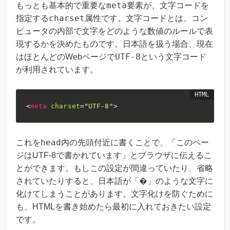
meta
もっとも基本的で重要な
要素が、文字コードを
charset
指定する
属性です。文字コードとは、コン
ピュータの内部で文字をどのような数値のルールで表
現するかを決めたものです。日本語を扱う場合、現在
UTF-8
はほとんどのWebページで
という文字コード
が利用されています。
<
meta
charset
=
"
UTF-8
"
>
head
これを
内の先頭付近に書くことで、「このペー
ジはUTF-8で書かれています」とブラウザに伝えるこ
とができます。もしこの設定が間違っていたり、省略
されていたりすると、日本語が「�」のような文字に
化けてしまうことがあります。文字化けを防ぐために
も、HTMLを書き始めたら最初に入れておきたい設定
です。