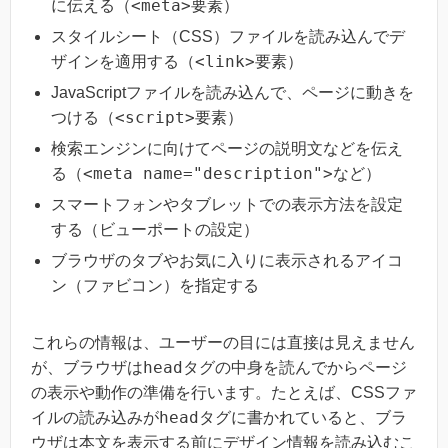
<meta>
に伝える（
要素）
スタイルシート（CSS）ファイルを読み込んでデ
<link>
ザインを適用する（
要素）
JavaScriptファイルを読み込んで、ページに動きを
<script>
つける（
要素）
検索エンジンに向けてページの説明文などを伝え
<meta name="description">
る（
など）
スマートフォンやタブレットでの表示方法を設定
する（ビューポートの設定）
ブラウザのタブやお気に入りに表示されるアイコ
ン（ファビコン）を指定する
これらの情報は、ユーザーの目には直接は見えません
head
が、ブラウザは
タグの中身を読んでからページ
の表示や動作の準備を行います。たとえば、CSSファ
head
イルの読み込みが
タグに書かれていると、ブラ
ウザは本文を表示する前にデザイン情報を読み込むこ