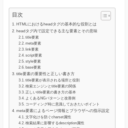
目次
HTMLにおけるheadタグの基本的な役割とは
headタグ内で設定できる主な要素とその意味
title要素
meta要素
link要素
script要素
style要素
base要素
title要素の重要性と正しい書き方
title要素が表示される場所と役割
検索エンジンとtitle要素の関係
正しいtitle要素の書き方の基本
よくあるNGパターンと改善例
コーディング時に意識しておきたいポイント
meta要素によるページ情報とブラウザへの指示設定
文字化けを防ぐcharset属性
検索結果に影響するdescription属性