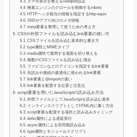
スマホ表示を整えるviewport設定
検索エンジンのクロールを制御するrobots
HTTPヘッダ相当の情報を指定するhttp-equiv
SNSやアプリ向けのメタ情報
meta要素を整理して使うための考え方
CSSや外部ファイルを読み込むlink要素の使い方
CSSファイルを読み込む基本的な書き方
type属性とMIMEタイプ
media属性で適用する場面を切り替える
複数のCSSファイルを読み込む場合
ファビコンなどのアイコンを指定するlink要素
先読みや接続の最適化に使われるlink要素
link要素と@importの違い
link要素を配置する位置と注意点
script要素を用いたJavaScriptの読み込み方法
外部ファイルとしてJavaScriptを読み込む基本
インラインスクリプトとしてHTML内に書く方法
script要素を配置する場所と読み込みタイミング
defer属性による遅延実行
async属性による非同期読み込み
type属性とモジュールスクリプト