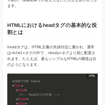
ます。
HTMLにおけるheadタグの基本的な役
割とは
head
タグは、HTML文書の先頭付近に書かれ、通常
<html>
<body>
は
タグの中で、
タグより前に配置さ
れます。たとえば、最もシンプルなHTMLの構造は次
のようになります。
<!
DOCTYPE
html
>
<
html
>
<
head
>
<!-- headタグの中身 -->
</
head
>
<
body
>